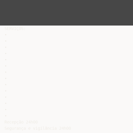
SERVIÇOS:

•

•

•

•

•

•

•

•

•

•

•

•

•

•

Recepção 24h00

Segurança e vigilância 24h00
