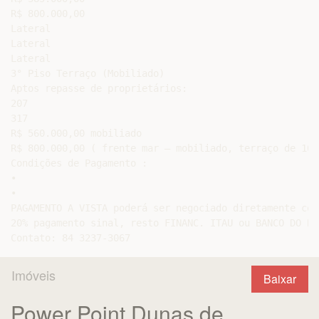
R$ 800.000,00

Lateral

Lateral

Lateral

3° Piso Terraço (Mobiliado)

Aptos repasse de proprietários:

207

317

R$ 560.000,00 mobiliado

R$ 800.000,00 ( frente mar – mobiliado, terraço de 100m
Condições de Pagamento :

•

•

PAGAMENTO A VISTA poderá ser negociado diretamente com
20% pagamento sinal, resto FINANC. ITAU ou BANCO DO BR
Imóveis
Baixar
Power Point Dunas de