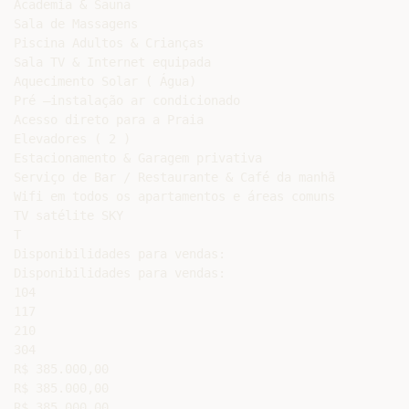
Academia & Sauna

Sala de Massagens

Piscina Adultos & Crianças

Sala TV & Internet equipada

Aquecimento Solar ( Água)

Pré –instalação ar condicionado

Acesso direto para a Praia

Elevadores ( 2 )

Estacionamento & Garagem privativa

Serviço de Bar / Restaurante & Café da manhã

Wifi em todos os apartamentos e áreas comuns

TV satélite SKY

T

Disponibilidades para vendas:

Disponibilidades para vendas:

104

117

210

304

R$ 385.000,00

R$ 385.000,00

R$ 385.000,00
