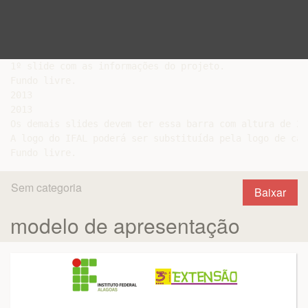
1º slide com as informações do projeto.

Fundo livre.

2013

2013

Os demais slides devem ter essa barra com altura de 2,5
A logo do IFAL poderá ser substituída pela logo de cad
Sem categoria
Baixar
modelo de apresentação