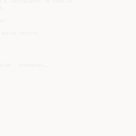
o e, naturalmente, de todos os



z".

muitos factores:

cção , propaganda,…
