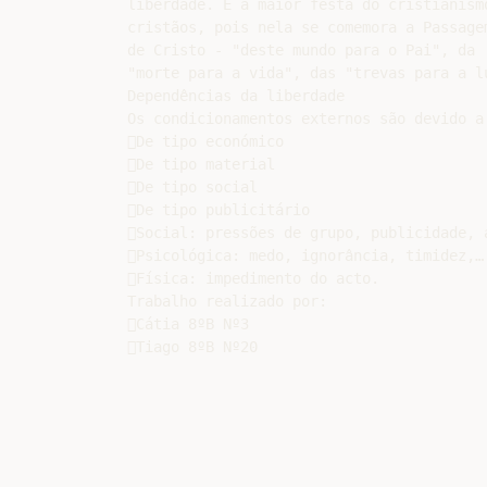
liberdade. É a maior festa do cristianism
cristãos, pois nela se comemora a Passagem
de Cristo - "deste mundo para o Pai", da

"morte para a vida", das "trevas para a lu
Dependências da liberdade

Os condicionamentos externos são devido a 
De tipo económico

De tipo material

De tipo social

De tipo publicitário

Social: pressões de grupo, publicidade, a
Psicológica: medo, ignorância, timidez,…

Física: impedimento do acto.

Trabalho realizado por:

Cátia 8ºB Nº3
