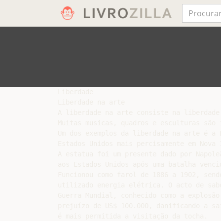
Liberdade

Liberdade na arte

A liberdade na arte consiste na liberdade
Muitas musicas, quadros e esculturas são i
Um dos exemplos da liberdade na arte é a E
Estados Unidos mais percisamente em Nova I
A estatua foi um presente dado por Napoleã
aos Estados Unidos após uma batalha vencid
Funcionou como farol de 1886 a 1902, sendo
utilizado energia elétrica. O acto de sab
Guerra Mundial, conhecido como a explosão 
prejuízo de US$ 100.000, danificando a sa
é mais permitida a visitação da tocha.
