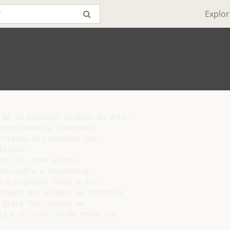
Explor
 de se exprimir através da arte.

nspiradas na liberdade.

statua da Liberdade nos

orque.

o III, como prémio

a contra a Inglaterra.

 o primeiro farol a ter

otagem dos alemães na Primeira

Black Tom, causou um

ia e a tocha. Desde então não
