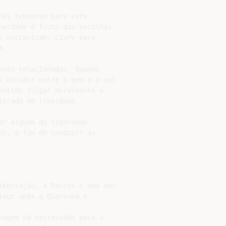
es tenderem para este

berdade é fruto das escolhas

 escravizam. Livre para

.

nte relacionadas. Quando

l decidir entre o bem e o mal

entido julgar moralmente a

icada em liberdade.

r alguem da liberdade

e, a fim de conduzir as

ibertação, a Páscoa é uma das

ogo após a Quaresma e

sagem da escravidão para a
