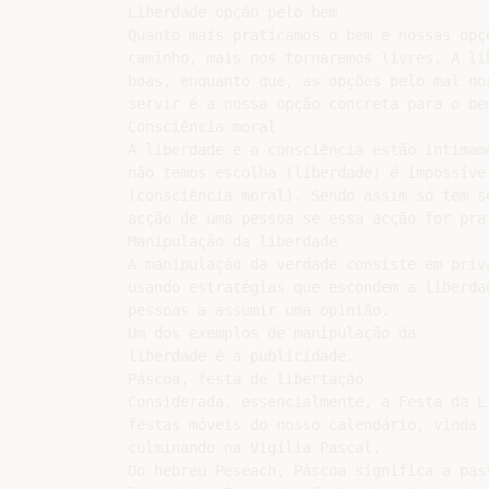
Liberdade opção pelo bem

Quanto mais praticamos o bem e nossas opçõ
caminho, mais nos tornaremos livres. A li
boas, enquanto que, as opções pelo mal nos
servir é a nossa opção concreta para o bem
Consciência moral

A liberdade e a consciência estão intimame
não temos escolha (liberdade) é impossíve
(consciência moral). Sendo assim só tem s
acção de uma pessoa se essa acção for prat
Manipulação da liberdade

A manipulação da verdade consiste em priva
usando estratégias que escondem a liberdad
pessoas a assumir uma opinião.

Um dos exemplos de manipulação da

liberdade é a publicidade.

Páscoa, festa de libertação

Considerada, essencialmente, a Festa da L
festas móveis do nosso calendário, vinda l
culminando na Vigília Pascal.

Do hebreu Peseach, Páscoa significa a pas