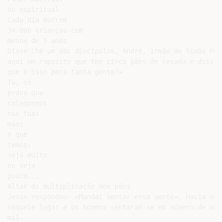
ou espiritual

Cada dia morrem

34.000 crianças com

menos de 5 anos

Disse-Lhe um dos discípulos, André, irmão de Simão Ped
aqui um rapazito que tem cinco pães de cevada e dois p
que é isso para tanta gente?»

Tu, só

pedes que

coloquemos

nas tuas

mãos

o que

temos:

seja muito

ou seja

pouco...

Altar da multiplicação dos pães

Jesus respondeu: «Mandai sentar essa gente». Havia muit
naquele lugar e os homens sentaram-se em número de uns 
mil.
