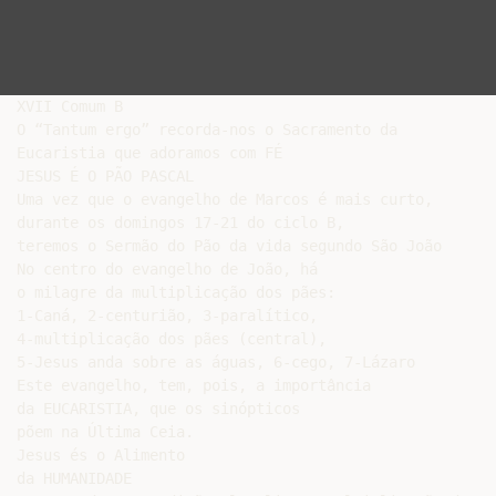
XVII Comum B

O “Tantum ergo” recorda-nos o Sacramento da

Eucaristia que adoramos com FÉ

JESUS É O PÃO PASCAL

Uma vez que o evangelho de Marcos é mais curto,

durante os domingos 17-21 do ciclo B,

teremos o Sermão do Pão da vida segundo São João

No centro do evangelho de João, há

o milagre da multiplicação dos pães:

1-Caná, 2-centurião, 3-paralítico,

4-multiplicação dos pães (central),

5-Jesus anda sobre as águas, 6-cego, 7-Lázaro

Este evangelho, tem, pois, a importância

da EUCARISTIA, que os sinópticos

põem na Última Ceia.

Jesus és o Alimento

da HUMANIDADE
