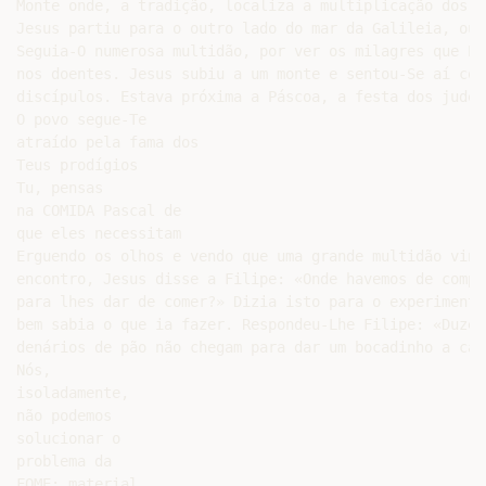
Monte onde, a tradição, localiza a multiplicação dos pã
Jesus partiu para o outro lado do mar da Galileia, ou 
Seguia-O numerosa multidão, por ver os milagres que El
nos doentes. Jesus subiu a um monte e sentou-Se aí com
discípulos. Estava próxima a Páscoa, a festa dos judeus
O povo segue-Te

atraído pela fama dos

Teus prodígios

Tu, pensas

na COMIDA Pascal de

que eles necessitam

Erguendo os olhos e vendo que uma grande multidão vinh
encontro, Jesus disse a Filipe: «Onde havemos de compra
para lhes dar de comer?» Dizia isto para o experimenta
bem sabia o que ia fazer. Respondeu-Lhe Filipe: «Duzent
denários de pão não chegam para dar um bocadinho a cada
Nós,

isoladamente,

não podemos

solucionar o

problema da

FOME: material
