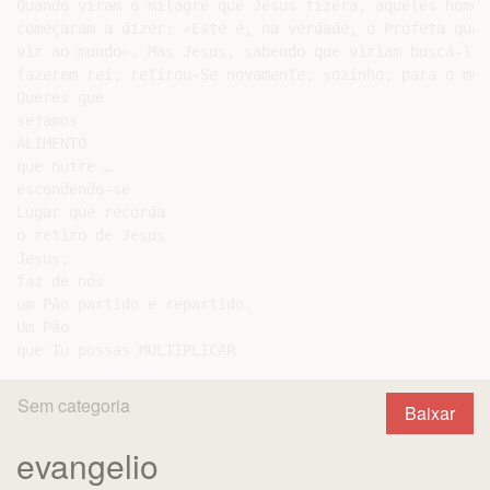
Quando viram o milagre que Jesus fizera, aqueles homens
começaram a dizer: «Este é, na verdade, o Profeta que 
vir ao mundo». Mas Jesus, sabendo que viriam buscá-l’O 
fazerem rei, retirou-Se novamente, sozinho, para o mont
Queres que

sejamos

ALIMENTO

que nutre …

escondendo-se

Lugar que recorda

o retiro de Jesus

Jesus,

faz de nós

um Pão partido e repartido.

Um Pão

Sem categoria
Baixar
evangelio