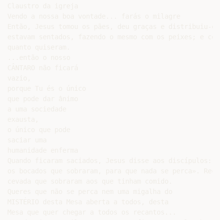
Claustro da igreja

Vendo a nossa boa vontade... farás o milagre

Então, Jesus tomou os pães, deu graças e distribuiu-os
estavam sentados, fazendo o mesmo com os peixes; e come
quanto quiseram.

...então o nosso

CÂNTARO não ficará

vazio,

porque Tu és o único

que pode dar ânimo

a uma sociedade

exausta,

o único que pode

saciar uma

humanidade enferma

Quando ficaram saciados, Jesus disse aos discípulos: «
os bocados que sobraram, para que nada se perca». Reco
cevada que sobraram aos que tinham comido.

Queres que não se perca nem uma migalha do

MISTÉRIO desta Mesa aberta a todos, desta

Mesa que quer chegar a todos os recantos...
