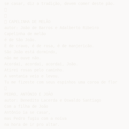
se casar, diz a tradição, devem comer deste pão.





 CAPELINHA DE MELÃO

autor: João de Barros e Adalberto Ribeiro

Capelinha de melão

é de São João.

É de cravo, é de rosa, é de manjericão.

São João está dormindo,

não me ouve não.

Acordai, acordai, acordai, João.

Atirei rosas pelo caminho.

A ventania veio e levou.

Tu me fizeste com seus espinhos uma coroa de flor



PEDRO, ANTÔNIO E JOÃO

autor: Benedito Lacerda e Oswaldo Santiago

Com a filha de João

Antônio ia se casar,

mas Pedro fugiu com a noiva

na hora de ir pro altar.
