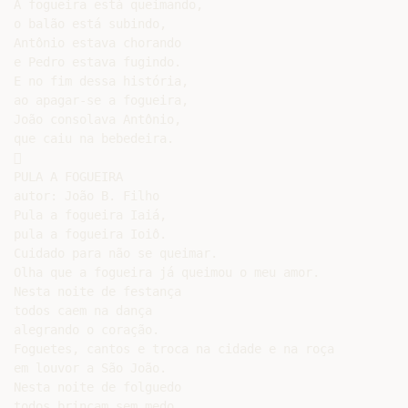
A fogueira está queimando,

o balão está subindo,

Antônio estava chorando

e Pedro estava fugindo.

E no fim dessa história,

ao apagar-se a fogueira,

João consolava Antônio,

que caiu na bebedeira.



PULA A FOGUEIRA

autor: João B. Filho

Pula a fogueira Iaiá,

pula a fogueira Ioiô.

Cuidado para não se queimar.

Olha que a fogueira já queimou o meu amor.

Nesta noite de festança

todos caem na dança

alegrando o coração.

Foguetes, cantos e troca na cidade e na roça

em louvor a São João.

Nesta noite de folguedo

todos brincam sem medo
