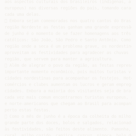
aos aspectos culturais dos brasileiros (indígenas, afr
europeus) nas diversas regiões do país, tomando caract
cada uma delas.

 Embora sejam comemoradas nos quatro cantos do Brasil,
região Nordeste as festas ganham uma grande expressão. 
de junho é o momento de se fazer homenagens aos três sa
católicos: São João, São Pedro e Santo Antônio. Como é 
região onde a seca é um problema grave, os nordestinos

aproveitam as festividades para agradecer as chuvas rar
região, que servem para manter a agricultura.

 Além de alegrar o povo da região, as festas represent
importante momento econômico, pois muitos turistas visi
cidades nordestinas para acompanhar os festejos. Hotéis
comércios e clubes aumentam os lucros e geram empregos 
cidades. Embora a maioria dos visitantes seja de brasi
cada vez mais comum encontrarmos turistas europeus, asi
e norte-americanos que chegam ao Brasil para acompanhar
perto estas festas.

 Como o mês de junho é a época da colheita do milho,

grande parte dos doces, bolos e salgados, relacionados

às festividades, são feitos deste alimento. Pamonha,

cural, milho cozido, canjica, cuzcuz, pipoca, bolo de
