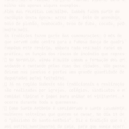
milho são apenas alguns exemplos.

Além das receitas com milho, também fazem parte do

cardápio desta época: arroz doce, bolo de amendoim,

bolo de pinhão, bombocado, broa de fubá, cocada, péde-
muito mais.

As tradições fazem parte das comemorações. O mês de ju
que servem como centro para a famosa dança de quadrilh
compõem este cenário, embora cada vez mais raros em fu
prática, em função dos riscos de incêndio que represent
 No Nordeste, ainda é muito comum a formação dos grup
andando e cantando pelas ruas das cidades. Vão passand
deixam nas janelas e portas uma grande quantidade de c
degustadas pelos festeiros.

 Já na região Sudeste são tradicionais a realização d
são realizadas por igrejas, colégios, sindicatos e emp
comidas típicas e jogos para animar os visitantes. A d
ocorre durante toda a quermesse.

 Como Santo Antônio é considerado o santo casamenteir
mulheres solteiras que querem se casar. No dia 13 de j
o “pãozinho de Santo Antônio”. Diz a tradição que o pã
aos outros mantimentos da casa, para que nunca ocorra 