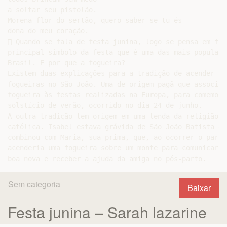
a soltar seu pistolão.

Morena flor do sertão, quero saber se tu és

dona do meu coração.

 Quando se fala de festa junina, logo se pensa em fog
principal símbolo da festa que é uma das mais populares
Brasil. E por que a fogueira?

Existem duas explicações para a tradição de acender

fogueiras no São João. Uma de origem pagã que associa a
fogueira às festas realizadas na Europa, para comemorar
solstício de verão, ocorrido no dia 24 de junho.

A outra tradição tem origem em uma lenda da religião

católica. Isabel estava grávida de São João Batista e

combinou com Maria, sua prima, que, ao ocorrer o parto,
acenderia uma fogueira sobre um monte para comunicar a

Sem categoria
Baixar
Festa junina – Sarah lazarine