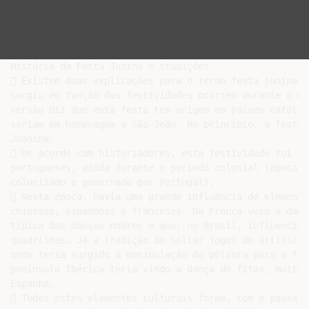
História da Festa Junina e tradições

 Existem duas explicações para o termo festa junina. 
surgiu em função das festividades ocorrem durante o mê
versão diz que está festa tem origem em países católic
seriam em homenagem a São João. No princípio, a festa 
Joanina.

 De acordo com historiadores, esta festividade foi tr
portugueses, ainda durante o período colonial (época e
colonizado e governado por Portugal).

 Nesta época, havia uma grande influência de elemento
chineses, espanhóis e franceses. Da França veio a danç
típica das danças nobres e que, no Brasil, influenciou
quadrilhas. Já a tradição de soltar fogos de artifício
onde teria surgido a manipulação da pólvora para a fab
península Ibérica teria vindo a dança de fitas, muito 
Espanha.

 Todos estes elementos culturais foram, com o passar 