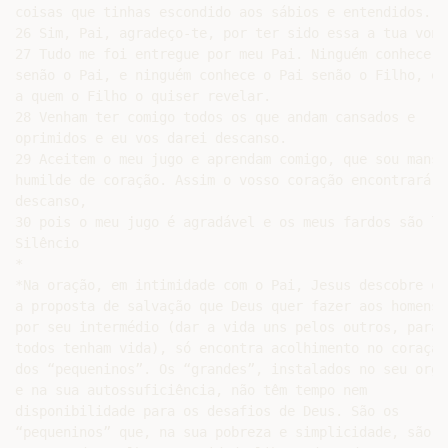
coisas que tinhas escondido aos sábios e entendidos.

26 Sim, Pai, agradeço-te, por ter sido essa a tua vonta
27 Tudo me foi entregue por meu Pai. Ninguém conhece o 
senão o Pai, e ninguém conhece o Pai senão o Filho, e a
a quem o Filho o quiser revelar.

28 Venham ter comigo todos os que andam cansados e

oprimidos e eu vos darei descanso.

29 Aceitem o meu jugo e aprendam comigo, que sou manso 
humilde de coração. Assim o vosso coração encontrará

descanso,

30 pois o meu jugo é agradável e os meus fardos são lev
Silêncio

*

*Na oração, em intimidade com o Pai, Jesus descobre que
a proposta de salvação que Deus quer fazer aos homens,

por seu intermédio (dar a vida uns pelos outros, para q
todos tenham vida), só encontra acolhimento no coração

dos “pequeninos”. Os “grandes”, instalados no seu orgul
e na sua autossuficiência, não têm tempo nem

disponibilidade para os desafios de Deus. São os

“pequeninos” que, na sua pobreza e simplicidade, são
