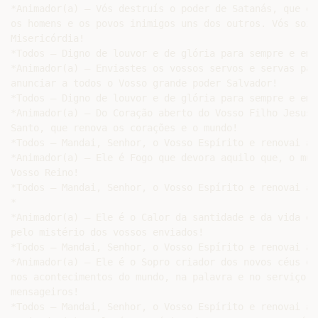
*Animador(a) – Vós destruís o poder de Satanás, que es
os homens e os povos inimigos uns dos outros. Vós sois
Misericórdia!

*Todos – Digno de louvor e de glória para sempre e em 
*Animador(a) – Enviastes os vossos servos e servas par
anunciar a todos o Vosso grande poder Salvador!

*Todos – Digno de louvor e de glória para sempre e em 
*Animador(a) – Do Coração aberto do Vosso Filho Jesus,
Santo, que renova os corações e o mundo!

*Todos – Mandai, Senhor, o Vosso Espírito e renovai a T
*Animador(a) – Ele é Fogo que devora aquilo que, o mun
Vosso Reino!

*Todos – Mandai, Senhor, o Vosso Espírito e renovai a T
*

*Animador(a) – Ele é o Calor da santidade e da vida et
pelo mistério dos vossos enviados!

*Todos – Mandai, Senhor, o Vosso Espírito e renovai a T
*Animador(a) – Ele é o Sopro criador dos novos céus e 
nos acontecimentos do mundo, na palavra e no serviço h
mensageiros!

*Todos – Mandai, Senhor, o Vosso Espírito e renovai a T