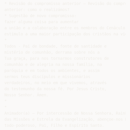
* Revisão do compromisso anterior – Revisão do compromi
anterior: como o realizámos?

* Sugestão de novo compromisso:

fazer alguma coisa para aumentar

a união e a colaboração entre os membros do Cenáculo e 
estímulo a uma maior participação dos cristãos na vida
*

Todos - Pai de bondade, fonte de santidade e

mistério de comunhão, derrama sobre nós a

Tua graça, para nos tornarmos construtores de

comunhão e de alegria na nossa família, na

paróquia e em todos os ambientes, e assim

sermos teus discípulos e missionários

verdadeiros, no meio em que vivemos, através

do testemunho da nossa fé. Por Jesus Cristo,

Nosso Senhor. Ámen.

*

*

Animador(a) – Por intercessão de Nossa Senhora, Rainha

das Missões e Estrela da Evangelização, abençoe-nos Deu
todo-poderoso, Pai, Filho e Espírito Santo.
