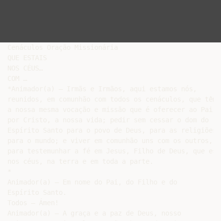
Cenáculos Oração Missionária

QUE ESTAIS

NOS CÉUS…

COM …

*Animador(a) – Irmãs e Irmãos, aqui estamos nós,

reunidos, em comunhão com todos os cenáculos, que têm

a nossa mesma vocação e missão que é oferecer ao Pai,

por Cristo, a nossa vida; pedir sem cessar o dom do

Espírito Santo para o povo de Deus, para as religiões e
para o mundo; e viver em comunhão uns com os outros,

para testemunhar a fé em Jesus, Filho de Deus, que está
nos céus, na terra e em toda a parte.

*

Animador(a) – Em nome do Pai, do Filho e do

Espírito Santo.

Todos – Ámen!

Animador(a) – A graça e a paz de Deus, nosso
