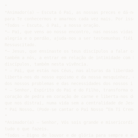
*

*Animador(a) – Escuta ó Pai, as nossas preces e dá-nos
para Te conhecermos e amarmos cada vez mais. Por isso 
*Todos – Escuta, ó Pai, a nossa oração.

*– Pai, que vens ao nosso encontro, nas nossas vidas, 
alegria e o perdão, ajuda-nos a ser testemunhas fiéis,
Ressuscitado.

*– Jesus, que ensinaste os teus discípulos a falar com
também a nós, a entrar em relação de intimidade com El
discípulos, também nesta vivência.

* – Pai, que estás nos Céus, nas alturas da liberdade 
liberta-nos do nosso egoísmo e da nossa mesquinhez, dia
dos nossos problemas e das necessidades dos nossos irmã
* – Senhor, Espírito do Pai e do Filho, transforma o no
coração de pedra em coração de carne e liberta-nos de t
que nos distrai, numa vida sem a centralidade de Jesus
* Pai Nosso… (Pode-se cantar o Pai Nosso “Em Ti Cremos”
*

*Animador(a) – Senhor, Vós sois grande e misericordios
tudo o que fazeis.

*Todos – Digno de louvor e de glória para sempre e em 