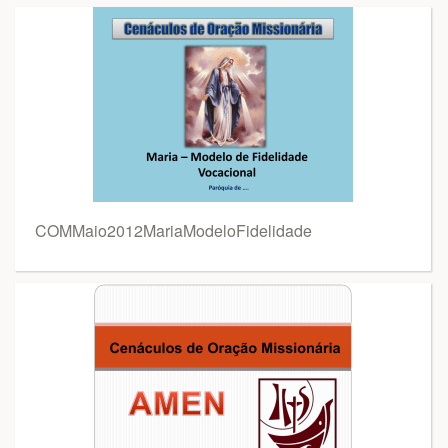
COMMaio2012MariaModeloFidelidade