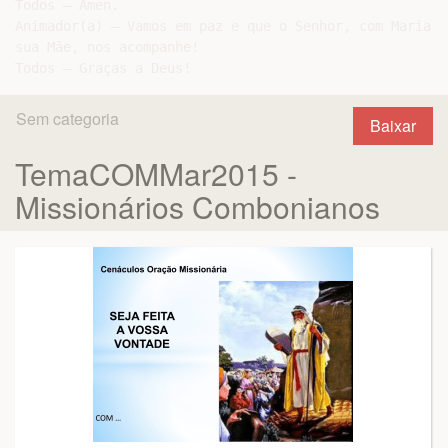
Todos – Ámen.

Animador(a) – Vamos em paz e que o Senhor, com Maria,

sua Mãe, nos acompanhe!

Sem categoria
Baixar
TemaCOMMar2015 -
Missionários Combonianos