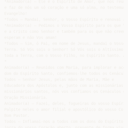
*Animador(a) – Ele é o Espírito de Amor, que nos reúne
e faz de nós um só coração e uma só alma, no testemunh
Evangelho!

*Todos – Mandai, Senhor, o Vosso Espírito e renovai a T
*Animador(a) – Pedimos o Vosso Espírito para os que Vo
e a Cristo como Senhor e também para os que não creem,
esperam e não Vos amam!

*Todos – Sim, ó Pai, em nome de Jesus, mandai o Vosso 
Terra. Só Vós sois o Senhor! Só Vós sois o Altíssimo, 
toda a Terra, com o Vosso Filho, no Espírito Santo. Áme
*

Animador(a) – Reunidos com Maria, para implorar e acolh
dom do Espírito Santo, confiemos-lhe todos os Cenáculos
Todos – Senhor Jesus, pelas mãos de Maria, Mãe e

Educadora dos Apóstolos e, junto com as missionárias e 
missionários santos, nós vos confiamos os Cenáculos de

Oração Missionária.

Animador(a) – Fazei, deles, fogueiras do vosso Espírito
Palpite neles o amor filial e apostólico do vosso Coraç
Bom Pastor.

Todos – Inflamai-nos a todos com os dons do Espírito, q
jorra do vosso Coração aberto, presente de forma viva e