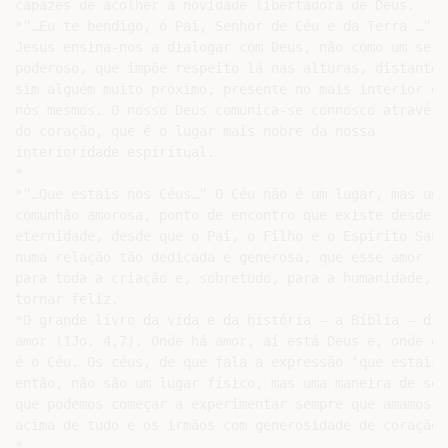
capazes de acolher a novidade libertadora de Deus.

*“…Eu te bendigo, ó Pai, Senhor de Céu e da Terra …”.

Jesus ensina-nos a dialogar com Deus, não como um ser

poderoso, que impõe respeito lá nas alturas, distante, 
sim alguém muito próximo, presente no mais interior de

nós mesmos. O nosso Deus comunica-se connosco através

do coração, que é o lugar mais nobre da nossa

interioridade espiritual.

*

*“…Que estais nos Céus…” O Céu não é um lugar, mas uma

comunhão amorosa, ponto de encontro que existe desde to
eternidade, desde que o Pai, o Filho e o Espírito Sant
numa relação tão dedicada e generosa, que esse amor tr
para toda a criação e, sobretudo, para a humanidade, pa
tornar feliz.

*O grande livro da vida e da história – a Bíblia – diz
amor (1Jo. 4,7). Onde há amor, aí está Deus e, onde es
é o Céu. Os céus, de que fala a expressão ‘que estais 
então, não são um lugar físico, mas uma maneira de ser
que podemos começar a experimentar sempre que amamos a 
acima de tudo e os irmãos com generosidade de coração.

*
