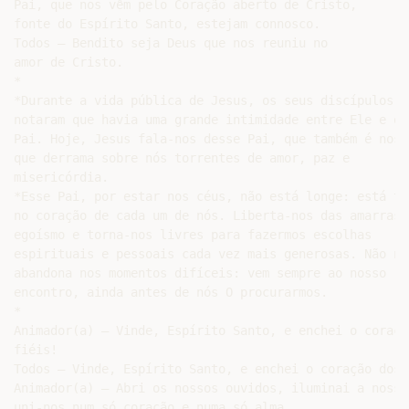
Pai, que nos vêm pelo Coração aberto de Cristo,

fonte do Espírito Santo, estejam connosco.

Todos – Bendito seja Deus que nos reuniu no

amor de Cristo.

*

*Durante a vida pública de Jesus, os seus discípulos

notaram que havia uma grande intimidade entre Ele e o

Pai. Hoje, Jesus fala-nos desse Pai, que também é nosso
que derrama sobre nós torrentes de amor, paz e

misericórdia.

*Esse Pai, por estar nos céus, não está longe: está tam
no coração de cada um de nós. Liberta-nos das amarras d
egoísmo e torna-nos livres para fazermos escolhas

espirituais e pessoais cada vez mais generosas. Não nos
abandona nos momentos difíceis: vem sempre ao nosso

encontro, ainda antes de nós O procurarmos.

*

Animador(a) – Vinde, Espírito Santo, e enchei o coraçã
fiéis!

Todos – Vinde, Espírito Santo, e enchei o coração dos 
Animador(a) – Abri os nossos ouvidos, iluminai a nossa
uni-nos num só coração e numa só alma.
