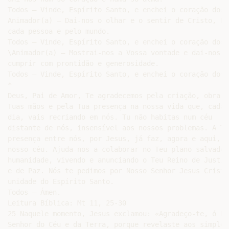
Todos – Vinde, Espírito Santo, e enchei o coração dos 
Animador(a) – Dai-nos o olhar e o sentir de Cristo, Bo
cada pessoa e pelo mundo.

Todos – Vinde, Espírito Santo, e enchei o coração dos 
\Animador(a) – Mostrai-nos a Vossa vontade e dai-nos a
cumprir com prontidão e generosidade.

Todos – Vinde, Espírito Santo, e enchei o coração dos 
*

Deus, Pai de Amor, Te agradecemos pela criação, obra da
Tuas mãos e pela Tua presença na nossa vida que, cada

dia, vais recriando em nós. Tu não habitas num céu

distante de nós, insensível aos nossos problemas. A Tua
presença entre nós, por Jesus, já faz, agora e aqui, o

nosso céu. Ajuda-nos a colaborar no Teu plano salvador 
humanidade, vivendo e anunciando o Teu Reino de Justiça
e de Paz. Nós te pedimos por Nosso Senhor Jesus Cristo 
unidade do Espírito Santo.

Todos – Ámen.

Leitura Bíblica: Mt 11, 25-30

25 Naquele momento, Jesus exclamou: «Agradeço-te, ó Pai
Senhor do Céu e da Terra, porque revelaste aos simples 