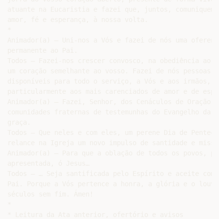
atuante na Eucaristia e fazei que, juntos, comuniquemos
amor, fé e esperança, à nossa volta.

*

Animador(a) – Uni-nos a Vós e fazei de nós uma oferenda
permanente ao Pai.

Todos – Fazei-nos crescer convosco, na obediência ao P
um coração semelhante ao vosso. Fazei de nós pessoas

disponíveis para todo o serviço, a Vós e aos irmãos,

particularmente aos mais carenciados de amor e de esper
Animador(a) – Fazei, Senhor, dos Cenáculos de Oração M
comunidades fraternas de testemunhas do Evangelho da vo
graça.

Todos – Que neles e com eles, um perene Dia de Pentecos
relance na Igreja um novo impulso de santidade e missão
Animador(a) – Para que a oblação de todos os povos, por
apresentada, ó Jesus…

Todos – … Seja santificada pelo Espírito e aceite com 
Pai. Porque a Vós pertence a honra, a glória e o louvo
séculos sem fim. Ámen!

*

* Leitura da Ata anterior, ofertório e avisos
