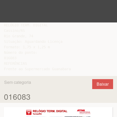
RELÓGIO TERM. DIGITAL

Cassino/RS

Rio Grande, 74

Situação: Aguardando Licença

Formato: 1,75 x 1,25 m

Número do ponto:

016083

REFERÊNCIAS

Sem categoria
Baixar
016083