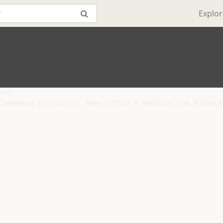
Explor
tc..

Campanhas Eleitorais, Home-Office e Negócios com Mudança 