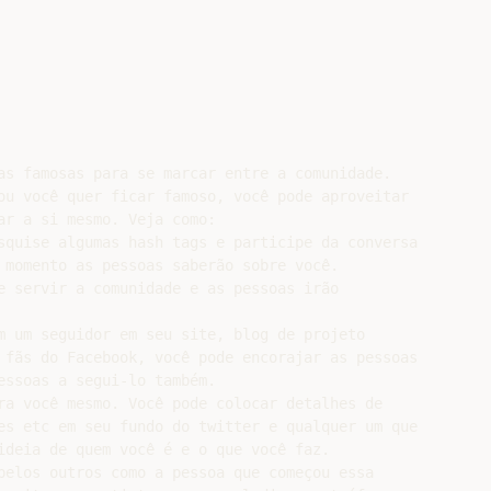
as famosas para se marcar entre a comunidade.

ou você quer ficar famoso, você pode aproveitar

r a si mesmo. Veja como:

squise algumas hash tags e participe da conversa

 momento as pessoas saberão sobre você.

e servir a comunidade e as pessoas irão

m um seguidor em seu site, blog de projeto

 fãs do Facebook, você pode encorajar as pessoas

ssoas a segui-lo também.

ra você mesmo. Você pode colocar detalhes de

es etc em seu fundo do twitter e qualquer um que

ideia de quem você é e o que você faz.

pelos outros como a pessoa que começou essa
