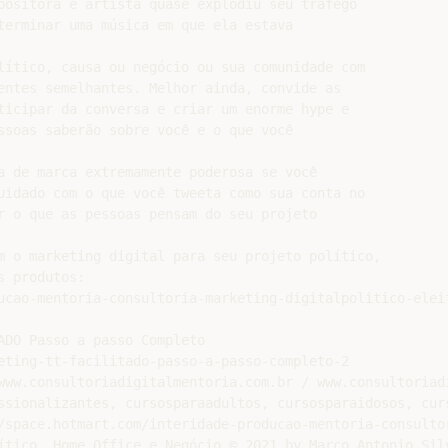
positora e artista quase explodiu seu tráfego

terminar uma música em que ela estava

lítico, causa ou negócio ou sua comunidade com

entes semelhantes. Melhor ainda, convide as

ticipar da conversa e criar um enorme hype e

ssoas saberão sobre você e o que você

a de marca extremamente poderosa se você

uidado com o que você tweeta como sua conta no

r o que as pessoas pensam do seu projeto

m o marketing digital para seu projeto político,

 produtos:

ucao-mentoria-consultoria-marketing-digitalpolitico-eleit
ADO Passo a passo Completo

eting-tt-facilitado-passo-a-passo-completo-2

www.consultoriadigitalmentoria.com.br / www.consultoriadi
ssionalizantes, cursosparaadultos, cursosparaidosos, curs
/space.hotmart.com/interidade-producao-mentoria-consultor
ítico, Home Office e Negócio © 2021 by Marco Antonio Silv