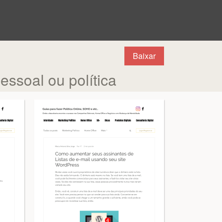
Baixar
essoal ou política