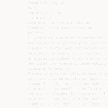
Consultoria Digital

Mais

Login/Registre-se

2 min para ler

Como usar o Twitter para fins de

branding, para a marca pessoal ou

política

O Twitter tem sido usado por muitas figur
Não importa se as pessoas já te conhecem 
o poder do twitter para efetivamente marca
Seja ativo. Se você é novo no twitter, pe
em algumas comunidades locais e em nenhum
Seu trabalho é fornecer conteúdo valioso 
naturalmente segui-lo.

Promova-se em outros sites. Se você já te
político, causa ou negócio, ou, página de
a segui-lo no Twitter e convidar outras pe
Crie um fundo personalizado do Twitter pa
contato, realizações, links para seus sit
veja seu passado terá uma melhor noção e 
Organize eventos. Você quer ser lembrado 