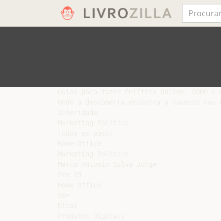
Guias para fazer Política Online, SOHO e e
Onde a descoberta encontra o sucesso nas 
Interidade

Marketing Político

Todos os posts

Home Office

Marketing Politico

Marco Antonio Silva Jorge

Fev 19

Home Office

50+

Dicas

Produtos Digitais
