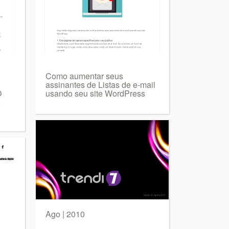
Como aumentar seus
assinantes de Listas de e-mail
O
usando seu site WordPress
,
Ago | 2010