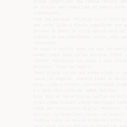
grande competição? Uma famosa cantora com
ao iniciar uma competição de tweets para 
trabalhando.

Tome uma posição. Polarize seu projeto po
uma certa visão e atraia seguidores com m
pessoas do ponto de vista oposto para par
zumbido em sua comunidade. Assim, mais pe
representa.

Em suma, o Twitter pode ser uma ferrament
souber jogar suas cartas direito. Tenha c
Twitter representa sua marca e pode afeta
político, causa ou negócio.

Temos alguns cursos que podem ajudá-lo co
causa, ou negócio. Conheça todos os nossos
https://space.hotmart.com/interidade-prod
E o GUIA 2021 ESPECIAL SOBRE TWITTER:

Guia 2021 de Marketing no Twitter FACILIT
https://www.hotmart.com/product/guia-mark
©2020 por Consultoria Digital Mentoria - 
#Cursos, cursosonline, curso, cursosprofi
Conheça todos os nossos produtos: https:/
Interidade Cursos Online de Marketing Pol