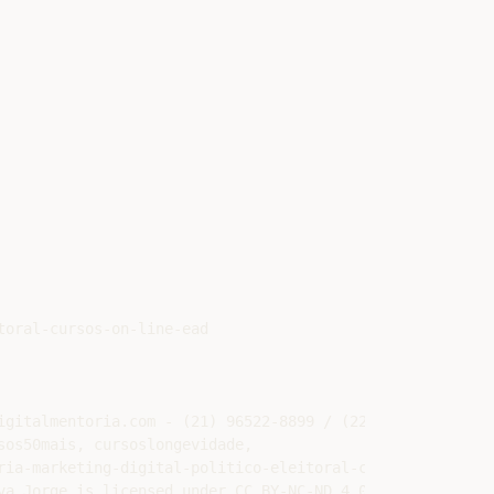
oral-cursos-on-line-ead

gitalmentoria.com - (21) 96522-8899 / (22) 98160-5683

os50mais, cursoslongevidade,

ia-marketing-digital-politico-eleitoral-cursos-online-ea
a Jorge is licensed under CC BY-NC-ND 4.0
