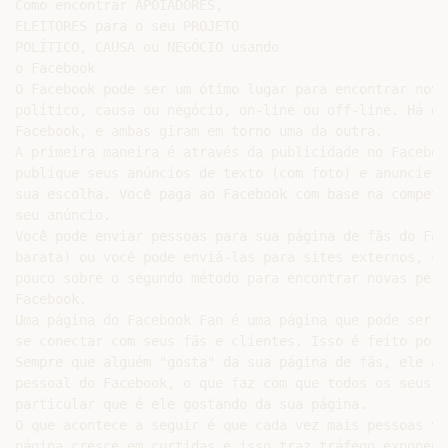
Como encontrar APOIADORES,

ELEITORES para o seu PROJETO

POLÍTICO, CAUSA ou NEGÓCIO usando

o Facebook

O Facebook pode ser um ótimo lugar para encontrar nova
político, causa ou negócio, on-line ou off-line. Há du
Facebook, e ambas giram em torno uma da outra.

A primeira maneira é através da publicidade no Faceboo
publique seus anúncios de texto (com foto) e anuncie-o
sua escolha. Você paga ao Facebook com base na competi
seu anúncio.

Você pode enviar pessoas para sua página de fãs do Fac
barata) ou você pode enviá-las para sites externos, co
pouco sobre o segundo método para encontrar novas pers
Facebook.

Uma página do Facebook Fan é uma página que pode ser u
se conectar com seus fãs e clientes. Isso é feito por 
Sempre que alguém "gosta" da sua página de fãs, ele ap
pessoal do Facebook, o que faz com que todos os seus a
particular que é ele gostando da sua página.

O que acontece a seguir é que cada vez mais pessoas ve
página cresce em curtidas e isso traz tráfego exponenc