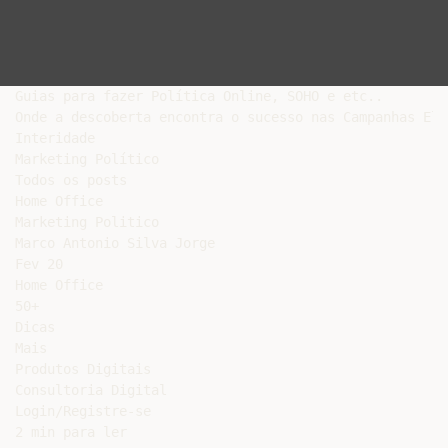
Guias para fazer Política Online, SOHO e etc..

Onde a descoberta encontra o sucesso nas Campanhas Ele
Interidade

Marketing Político

Todos os posts

Home Office

Marketing Politico

Marco Antonio Silva Jorge

Fev 20

Home Office

50+

Dicas

Mais

Produtos Digitais

Consultoria Digital

Login/Registre-se

2 min para ler
