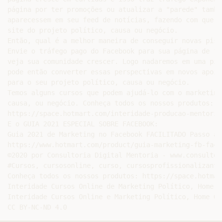
página por ter promoções ou atualizar a "parede" també
aparecessem em seu feed de notícias, fazendo com que c
site do projeto político, causa ou negócio.

Então, qual é a melhor maneira de conseguir novas pist
Envie o tráfego pago do Facebook para sua página de fã
veja sua comunidade crescer. Logo nadaremos em uma pis
pode então converter essas perspectivas em novos apoia
para o seu projeto político, causa ou negócio.

Temos alguns cursos que podem ajudá-lo com o marketing
causa, ou negócio. Conheça todos os nossos produtos:

https://space.hotmart.com/interidade-producao-mentoria
E o GUIA 2021 ESPECIAL SOBRE FACEBOOK:

Guia 2021 de Marketing no Facebook FACILITADO Passo a 
https://www.hotmart.com/product/guia-marketing-fb-faci
©2020 por Consultoria Digital Mentoria - www.consultor
#Cursos, cursosonline, curso, cursosprofissionalizante
Conheça todos os nossos produtos: https://space.hotmar
Interidade Cursos Online de Marketing Político, Home O
Interidade Cursos Online e Marketing Político, Home Of