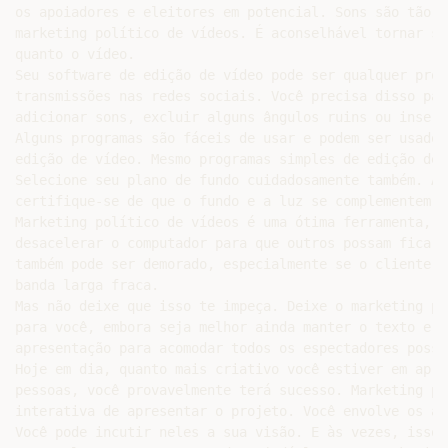
os apoiadores e eleitores em potencial. Sons são tão i
marketing político de vídeos. É aconselhável tornar se
quanto o vídeo.

Seu software de edição de vídeo pode ser qualquer prog
transmissões nas redes sociais. Você precisa disso par
adicionar sons, excluir alguns ângulos ruins ou inseri
Alguns programas são fáceis de usar e podem ser usados
edição de vídeo. Mesmo programas simples de edição de 
Selecione seu plano de fundo cuidadosamente também. A 
certifique-se de que o fundo e a luz se complementem.

Marketing político de vídeos é uma ótima ferramenta, m
desacelerar o computador para que outros possam ficar 
também pode ser demorado, especialmente se o cliente a
banda larga fraca.

Mas não deixe que isso te impeça. Deixe o marketing po
para você, embora seja melhor ainda manter o texto e a
apresentação para acomodar todos os espectadores possí
Hoje em dia, quanto mais criativo você estiver em apre
pessoas, você provavelmente terá sucesso. Marketing po
interativa de apresentar o projeto. Você envolve os ap
Você pode incutir neles a sua visão. E às vezes, isso 