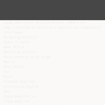
Guias para fazer Política Online, SOHO e etc..

Onde a descoberta encontra o sucesso nas Campanhas Ele
Interidade

Marketing Político

Todos os posts

Home Office

Marketing Politico

Marco Antonio Silva Jorge

Mar 12

Home Office

50+

Dicas

Produtos Digitais

Consultoria Digital

Mais

Login/Registre-se

4 min para ler
