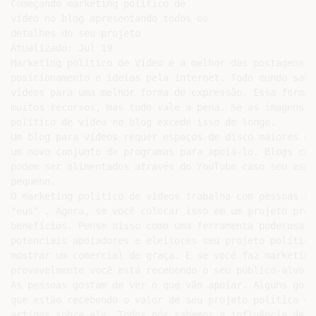
Começando marketing político de

vídeo no blog apresentando todos os

detalhes do seu projeto

Atualizado: Jul 19

Marketing político de Vídeo é a melhor das postagens d
posicionamento e ideias pela internet. Todo mundo sabe
vídeos para uma melhor forma de expressão. Essa forma 
muitos recursos, mas tudo vale a pena. Se as imagens d
político de vídeo no blog excede isso de longe.

Um blog para vídeos requer espaços de disco maiores em
um novo conjunto de programas para apoiá-lo. Blogs com
podem ser alimentados através do YouTube caso seu espa
pequeno.

O marketing político de vídeos trabalha com pessoas na
"eus" . Agora, se você colocar isso em um projeto pros
benefícios. Pense nisso como uma ferramenta poderosa p
potenciais apoiadores e eleitores seu projeto político
mostrar um comercial de graça. E se você faz marketing
provavelmente você está recebendo o seu público-alvo.

As pessoas gostam de ver o que vão apoiar. Alguns gost
que estão recebendo o valor de seu projeto político of
artigos sobre ele. Todos nós sabemos a influência de u