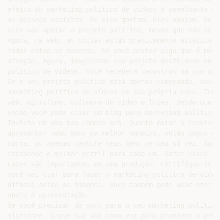
efeito do marketing político de vídeos é semelhante a 
as pessoas assistem. Se eles gostam, eles apoiam. Se v
eles vão apoiar o projeto político, mesmo que não se r
Agora, na web, as coisas estão praticamente estáticas,
todos estão se movendo. Se você postar algo que é móve
atenção. Agora, imaginando seu projeto desfilando em t
político de vídeos. Você receberá cadastros na sua pág
Se o seu projeto político está apenas começando, você 
marketing político de vídeos em sua própria casa. Tudo
web, microfone, software de vídeo e luzes. Desde que v
então você pode criar um blog para marketing político 
Invista em uma boa câmera web. Quanto maior a resoluçã
apresentar seus bens da melhor maneira, então pegue o 
curta, ou apenas capture seus bens de uma só vez. Apen
recebendo o melhor perfil para cada um. Obter esses fl
Luzes são importantes em uma produção. Certifique-se d
você vai usar para fazer o marketing político de vídeo
nítidas serão as imagens. Você também pode usar efeito
apelo à apresentação.

Se você precisar de sons para o seu marketing político
microfone. Grave sua voz como voz para promover o proj