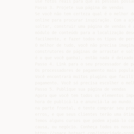
use fotos reais para que as pessoas possa
Passo 3. Projete sua página de vendas

Se você não tem certeza qual é o melhor d
online para procurar inspiração. Com a aj
soltar, construir uma página de vendas é 
módulo de conteúdo para a localização des
facilmente, e fazer todos os tipos de pers
O melhor de tudo, você não precisa imagin
construtores de páginas de arrastar e sol
é o que você ganha), então nada é deixado 
Passo 4. Link para o seu processador de pa
Os processadores de pagamento mais popula
Você encontrará muitos plugins que facili
pagamento. Você só precisa escolher o mel
Passo 5. Publique sua página de vendas

Agora que você tem todos os elementos imp
hora de publicá-la e anunciá-la ao mundo.
na parte frontal, e tente comprar seu pro
erros, e que seus clientes terão uma ótima
Temos alguns cursos que podem ajudá-lo co
causa, ou negócio. Conheça todos os nossos
https://space.hotmart.com/interidade-prod