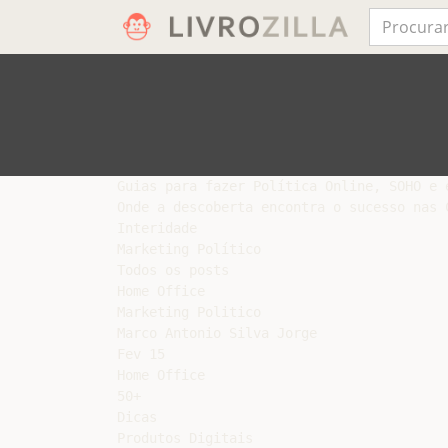
Guias para fazer Política Online, SOHO e e
Onde a descoberta encontra o sucesso nas 
Interidade

Marketing Político

Todos os posts

Home Office

Marketing Politico

Marco Antonio Silva Jorge

Fev 15

Home Office

50+

Dicas

Produtos Digitais
