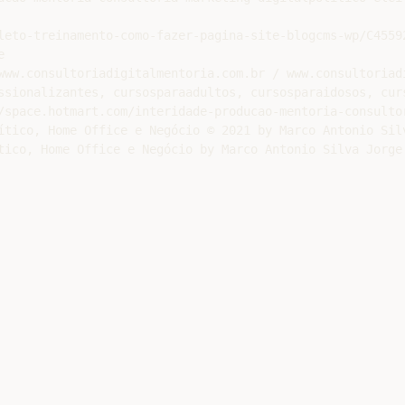
leto-treinamento-como-fazer-pagina-site-blogcms-wp/C45592


www.consultoriadigitalmentoria.com.br / www.consultoriadi
ssionalizantes, cursosparaadultos, cursosparaidosos, curs
/space.hotmart.com/interidade-producao-mentoria-consultor
ítico, Home Office e Negócio © 2021 by Marco Antonio Silv
tico, Home Office e Negócio by Marco Antonio Silva Jorge 