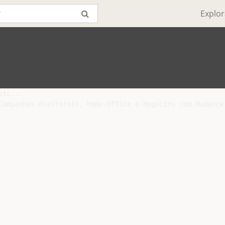
Explor
tc..

Campanhas Eleitorais, Home-Office e Negócios com Mudança 