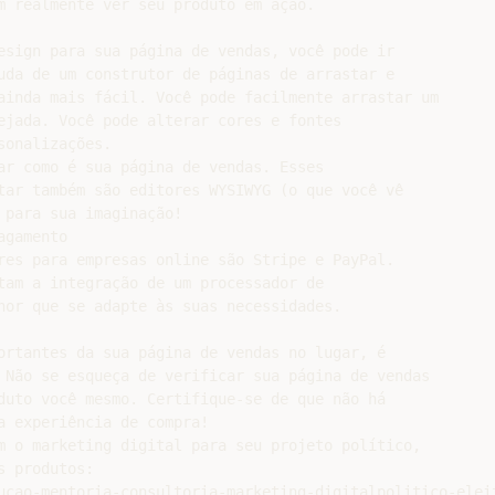
m realmente ver seu produto em ação.

esign para sua página de vendas, você pode ir

uda de um construtor de páginas de arrastar e

ainda mais fácil. Você pode facilmente arrastar um

ejada. Você pode alterar cores e fontes

onalizações.

ar como é sua página de vendas. Esses

tar também são editores WYSIWYG (o que você vê

para sua imaginação!

gamento

res para empresas online são Stripe e PayPal.

tam a integração de um processador de

hor que se adapte às suas necessidades.

ortantes da sua página de vendas no lugar, é

 Não se esqueça de verificar sua página de vendas

duto você mesmo. Certifique-se de que não há

 experiência de compra!

m o marketing digital para seu projeto político,

 produtos:

ucao-mentoria-consultoria-marketing-digitalpolitico-eleit