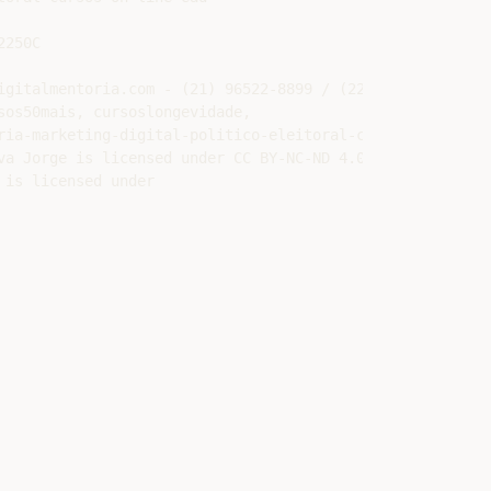
250C

gitalmentoria.com - (21) 96522-8899 / (22) 98160-5683

os50mais, cursoslongevidade,

ia-marketing-digital-politico-eleitoral-cursos-online-ea
a Jorge is licensed under CC BY-NC-ND 4.0

is licensed under
