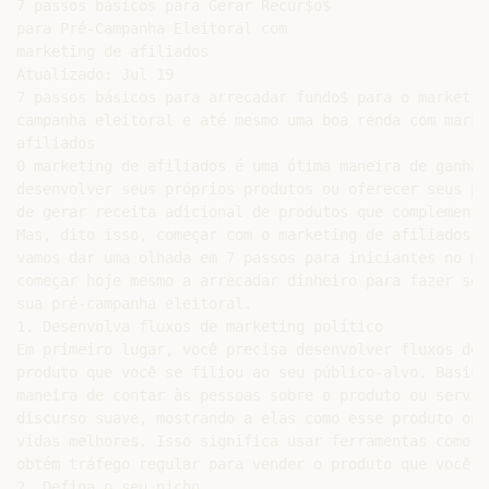
7 passos básicos para Gerar Recur$o$

para Pré-Campanha Eleitoral com

marketing de afiliados

Atualizado: Jul 19

7 passos básicos para arrecadar fundo$ para o marketin
campanha eleitoral e até mesmo uma boa renda com market
afiliados

O marketing de afiliados é uma ótima maneira de ganhar
desenvolver seus próprios produtos ou oferecer seus pr
de gerar receita adicional de produtos que complementa
Mas, dito isso, começar com o marketing de afiliados p
vamos dar uma olhada em 7 passos para iniciantes no ma
começar hoje mesmo a arrecadar dinheiro para fazer seu
sua pré-campanha eleitoral.

1. Desenvolva fluxos de marketing político

Em primeiro lugar, você precisa desenvolver fluxos de 
produto que você se filiou ao seu público-alvo. Basica
maneira de contar às pessoas sobre o produto ou serviç
discurso suave, mostrando a elas como esse produto ou 
vidas melhores. Isso significa usar ferramentas como m
obtém tráfego regular para vender o produto que você s
2. Defina o seu nicho
