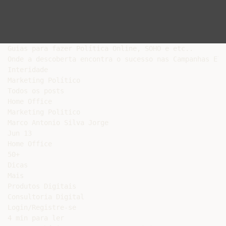
Guias para fazer Política Online, SOHO e etc..

Onde a descoberta encontra o sucesso nas Campanhas Ele
Interidade

Marketing Político

Todos os posts

Home Office

Marketing Politico

Marco Antonio Silva Jorge

Jun 13

Home Office

50+

Dicas

Mais

Produtos Digitais

Consultoria Digital

Login/Registre-se

4 min para ler
