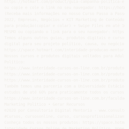
https://hotmart.com/product/guia-campanha-politica-e-m
ou copie e cole o link no seu navegador: https://hotma
(Receba mais informações no nosso Curso Passo a Passo 
2022, Empresas, Negócios + KIT Marketing de Conteúdo R
para produção(copiar e colar) + Swipe Files em até 10x
MESMO ou copiando o link para o seu navegador: https:/
Temos alguns outros guias, produtos digitais e cursos 
digital para seu projeto político, causa, ou negócio. 
https://space.hotmart.com/interidade-producao-mentoria
Nossos cursos e produtos digitais voltados para Adulto
Político:

https://www.interidade-cursos-on-line.com.br/produtos-
https://www.interidade-cursos-on-line.com.br/produtos-
https://www.interidade-cursos-on-line.com.br/produtos-
Também temos uma parceria com a Universidade Estácio d
estudos de até 60% para praticamente todos os cursos d
https://www.interidade-cursos-on-line.com.br/faculdade
Marketing Politico • Gerar Recursos

©2020 por Consultoria Digital Mentoria - www.consultor
#Cursos, cursosonline, curso, cursosprofissionalizante
Conheça todos os nossos produtos: https://space.hotmar
Interidade Cursos Online de Marketing Político, Home O