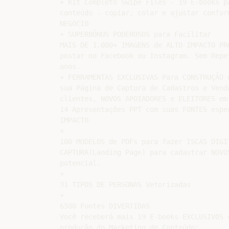
+ Kit Completo Swipe Files - 19 E-books p
conteúdo - copiar, colar e ajustar confor
NEGÓCIO

+ SUPERBÔNUS PODEROSOS para Facilitar

MAIS DE 1.000+ IMAGENS de ALTO IMPACTO PRO
postar no Facebook ou Instagram. Sem Repe
anos.

+ FERRAMENTAS EXCLUSIVAS Para CONSTRUÇÃO 
sua Página de Captura de Cadastros e Vend
clientes, NOVOS APOIADORES e ELEITORES em 
14 Apresentações PPT com suas FONTES espe
IMPACTO

+

100 MODELOS de PDFs para fazer ISCAS DIGI
CAPTURA(Landing Page) para cadastrar NOVO
potencial.

+

31 TIPOS DE PERSONAS Vetorizadas

+

6500 Fontes DIVERTIDAS

Você receberá mais 19 E-books EXCLUSIVOS 
produção do Marketing de Conteúdo:
