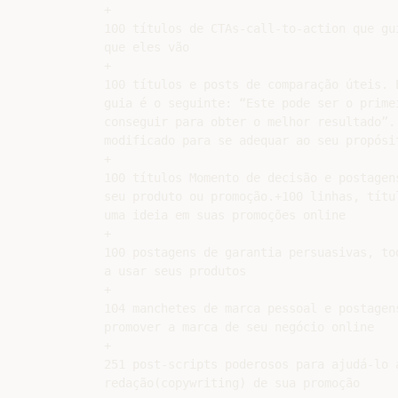
+

100 títulos de CTAs-call-to-action que gu
que eles vão

+

100 títulos e posts de comparação úteis. 
guia é o seguinte: “Este pode ser o prime
conseguir para obter o melhor resultado”.
modificado para se adequar ao seu propósit
+

100 títulos Momento de decisão e postagen
seu produto ou promoção.+100 linhas, títu
uma ideia em suas promoções online

+

100 postagens de garantia persuasivas, to
a usar seus produtos

+

104 manchetes de marca pessoal e postagen
promover a marca de seu negócio online

+

251 post-scripts poderosos para ajudá-lo a
redação(copywriting) de sua promoção
