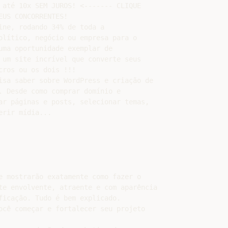
 até 10x SEM JUROS! <------- CLIQUE

US CONCORRENTES!

ine, rodando 34% de toda a

olítico, negócio ou empresa para o

uma oportunidade exemplar de

 um site incrível que converte seus

ros ou os dois !!!

isa saber sobre WordPress e criação de

. Desde como comprar domínio e

ar páginas e posts, selecionar temas,

rir mídia...

e mostrarão exatamente como fazer o

te envolvente, atraente e com aparência

ficação. Tudo é bem explicado.

ocê começar e fortalecer seu projeto
