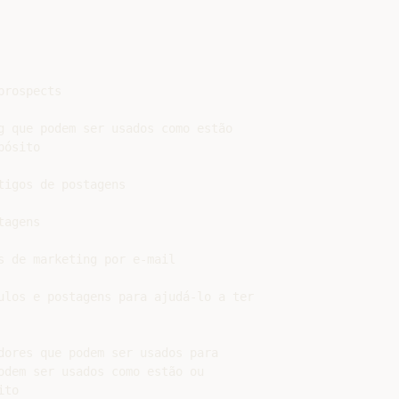
rospects

g que podem ser usados como estão

ósito

igos de postagens

agens

 de marketing por e-mail

ulos e postagens para ajudá-lo a ter

ores que podem ser usados ​para

dem ser usados ​como estão ou

to
