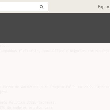
Explor
tc..

Campanhas Eleitorais, Home-Office e Negócios com Mudança 
a Passo de WordPress para Projeto Político 2022, Empresas
eto

jeto Político 2022, Empresas,

ETO de modelos prontos para
