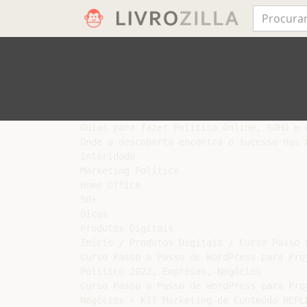
Guias para fazer Política Online, SOHO e e
Onde a descoberta encontra o sucesso nas 
Interidade

Marketing Político

Home Office

50+

Dicas

Produtos Digitais

Início / Produtos Digitais / Curso Passo 
Curso Passo a Passo de WordPress para Proj
Político 2022, Empresas, Negócios

Curso Passo a Passo de WordPress para Pro
Negócios + KIT Marketing de Conteúdo REPL