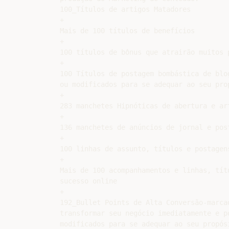
100_Títulos de artigos Matadores

+

Mais de 100 títulos de benefícios

+

100 títulos de bônus que atrairão muitos p
+

100 Títulos de postagem bombástica de blo
ou modificados para se adequar ao seu prop
+

283 manchetes Hipnóticas de abertura e art
+

136 manchetes de anúncios de jornal e post
+

100 linhas de assunto, títulos e postagens
+

Mais de 100 acompanhamentos e linhas, tít
sucesso online

+

192_Bullet Points de Alta Conversão-marcad
transformar seu negócio imediatamente e po
modificados para se adequar ao seu propósi