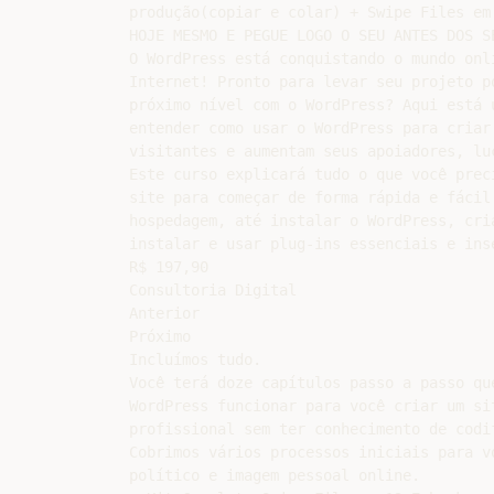
produção(copiar e colar) + Swipe Files em
HOJE MESMO E PEGUE LOGO O SEU ANTES DOS SE
O WordPress está conquistando o mundo onl
Internet! Pronto para levar seu projeto p
próximo nível com o WordPress? Aqui está 
entender como usar o WordPress para criar
visitantes e aumentam seus apoiadores, luc
Este curso explicará tudo o que você prec
site para começar de forma rápida e fácil
hospedagem, até instalar o WordPress, cri
instalar e usar plug-ins essenciais e inse
R$ 197,90

Consultoria Digital

Anterior

Próximo

Incluímos tudo.

Você terá doze capítulos passo a passo qu
WordPress funcionar para você criar um si
profissional sem ter conhecimento de codi
Cobrimos vários processos iniciais para v
político e imagem pessoal online.
