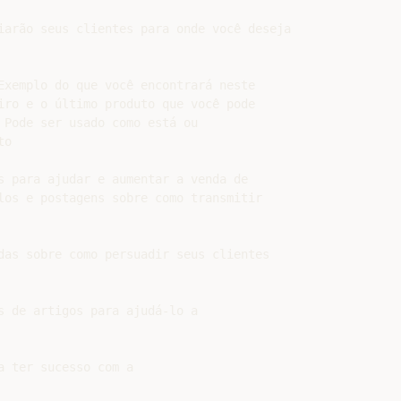
iarão seus clientes para onde você deseja

Exemplo do que você encontrará neste

iro e o último produto que você pode

 Pode ser usado como está ou

o

s para ajudar e aumentar a venda de

los e postagens sobre como transmitir

das sobre como persuadir seus clientes

s de artigos para ajudá-lo a

 ter sucesso com a
