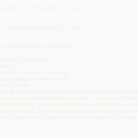
a ajudá-lo a ter sucesso em suas

s e postagens para ajudá-lo a ter

e o ajudarão a ter sucesso nas

O O SEU CLIQUE AQUI

ador:

jeto Político 2022, Empresas,

ETO de modelos prontos para

até 10x SEM

rso-wp-projeto-politico-empresasnegocios-kit-marketing-d
www.consultoriadigitalmentoria.com.br / www.consultoriadi
ssionalizantes, cursosparaadultos, cursosparaidosos, curs
/space.hotmart.com/interidade-producao-mentoria-consultor