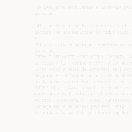
+

100 perguntas envolventes e poderosas par
promoções

+

145 manchetes atraentes nas mídias sociai
sucesso com seu marketing de mídia social

+

261 subtítulos e postagens envolventes qu
promoções

CORRA E APROVEITE AGORA MESMO, GARANTA LOG
ou copie o link abaixo e cole no seu naveg
Curso Passo a Passo de WordPress para Pro
Negócios + KIT Marketing de Conteúdo REPL
produção(copiar e colar) + Swipe Files em 
JUROS! https://www.hotmart.com/product/cu
©2020 por Consultoria Digital Mentoria - 
#Cursos, cursosonline, curso, cursosprofi
Conheça todos os nossos produtos: https:/