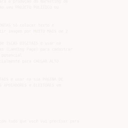
ara a produção do marketing de

me seu PROJETO POLÍTICO ou

NTAS só colocar texto e

tir imagem por MUITO MAIS de 2

de ISCAS DIGITAIS e usar na

as (Landing Page) para cadastrar

potencial

cialmente para CAUSAR ALTO

TAIS e usar na sua PÁGINA DE

S APOIADORES e ELEITORES em

com tudo que você vai precisar para
