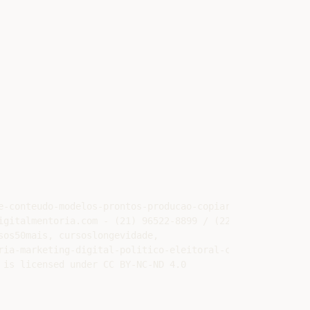
e-conteudo-modelos-prontos-producao-copiar-colarswipe-fil
gitalmentoria.com - (21) 96522-8899 / (22) 98160-5683

os50mais, cursoslongevidade,

ia-marketing-digital-politico-eleitoral-cursos-online-ea