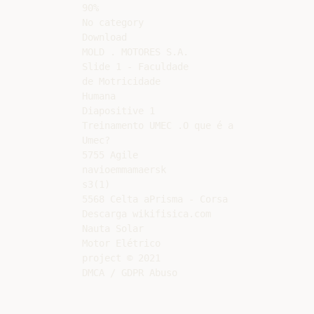
90%

No category

Download

MOLD . MOTORES S.A.

Slide 1 - Faculdade

de Motricidade

Humana

Diapositive 1

Treinamento UMEC .O que é a

Umec?

5755 Agile

navioemmamaersk

s3(1)

5568 Celta aPrisma - Corsa

Descarga wikifisica.com

Nauta Solar

Motor Elétrico

project © 2021
