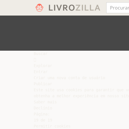
Buscar



Explorar

Entrar

Criar uma nova conta de usuário

Publicar

Este site usa cookies para garantir que vo
obtenha a melhor experiência em nosso site
Saber mais

Declínio

Página:

19 de 19

Permitir cookies
