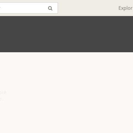
Explor
cê

.
