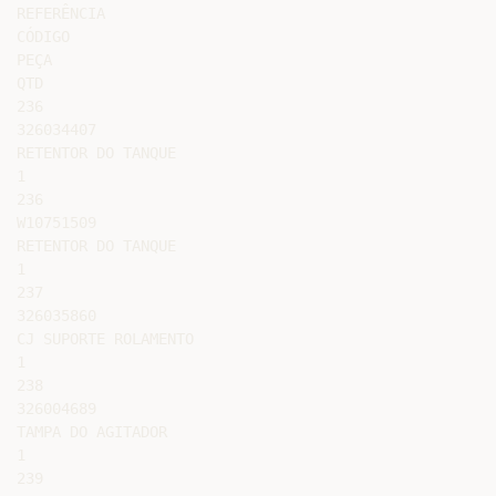
REFERÊNCIA

CÓDIGO

PEÇA

QTD

236

326034407

RETENTOR DO TANQUE

1

236

W10751509

RETENTOR DO TANQUE

1

237

326035860

CJ SUPORTE ROLAMENTO

1

238

326004689

TAMPA DO AGITADOR

1

239
