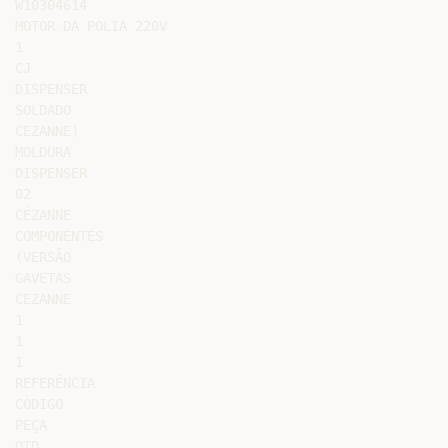
W10304614

MOTOR DA POLIA 220V

1

CJ

DISPENSER

SOLDADO

CEZANNE)

MOLDURA

DISPENSER

02

CÉZANNE

COMPONENTES

(VERSÃO

GAVETAS

CEZANNE

1

1

1

REFERÊNCIA

CÓDIGO

PEÇA

QTD
