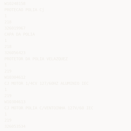
W10248158

PROTECAO POLIA Cj

1

218

326019967

CAPA DA POLIA

1

218

326056423

PROTETOR DA POLIA VELAZQUEZ

1

219

W10304612

CJ MOTOR 1/4CV 127/60HZ ALUMINIO IEC

1

219

W10304613

CJ MOTOR POLIA C/VENTOINHA 127V/60 IEC

1

219

326053534
