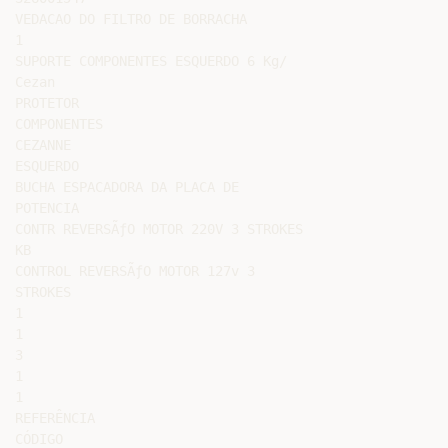
VEDACAO DO FILTRO DE BORRACHA

1

SUPORTE COMPONENTES ESQUERDO 6 Kg/

Cezan

PROTETOR

COMPONENTES

CEZANNE

ESQUERDO

BUCHA ESPACADORA DA PLACA DE

POTENCIA

CONTR REVERSÃƒO MOTOR 220V 3 STROKES

KB

CONTROL REVERSÃƒO MOTOR 127v 3

STROKES

1

1

3

1

1

REFERÊNCIA

CÓDIGO
