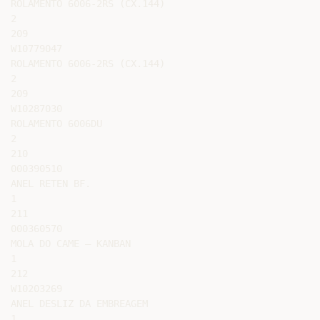
ROLAMENTO 6006-2RS (CX.144)

2

209

W10779047

ROLAMENTO 6006-2RS (CX.144)

2

209

W10287030

ROLAMENTO 6006DU

2

210

000390510

ANEL RETEN BF.

1

211

000360570

MOLA DO CAME – KANBAN

1

212

W10203269

ANEL DESLIZ DA EMBREAGEM

1
