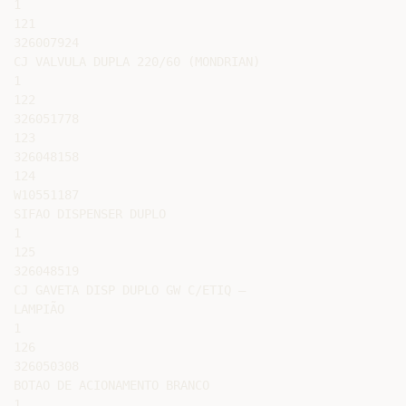
1

121

326007924

CJ VALVULA DUPLA 220/60 (MONDRIAN)

1

122

326051778

123

326048158

124

W10551187

SIFAO DISPENSER DUPLO

1

125

326048519

CJ GAVETA DISP DUPLO GW C/ETIQ –

LAMPIÃO

1

126

326050308

BOTAO DE ACIONAMENTO BRANCO

1
