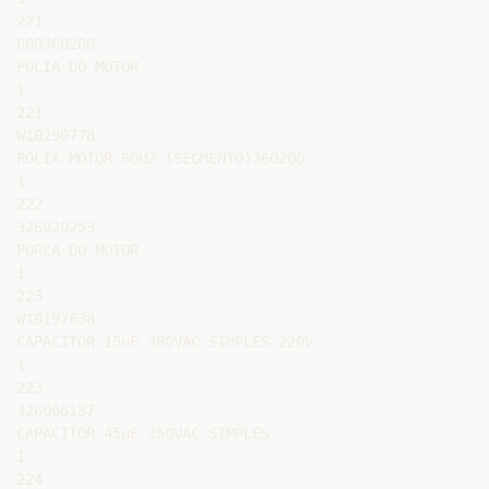
221

000360200

POLIA DO MOTOR

1

221

W10290778

POLIA MOTOR 60HZ (SEGMENTO)360200

1

222

326020253

PORCA DO MOTOR

1

223

W10197638

CAPACITOR 15uF 380VAC SIMPLES 220V

1

223

326066187

CAPACITOR 45uF 250VAC SIMPLES

1

224
