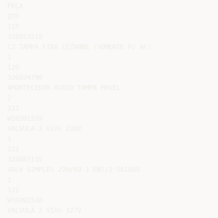
PEÇA

QTD

119

326053210

CJ TAMPA FIXA CEZANNE (SOMENTE P/ AC)

1

120

326034790

AMORTECEDOR RUIDO TAMPA MOVEL

2

121

W10201539

VALVULA 2 VIAS 220V

1

121

326007115

VALV SIMPLES 220/60 1 ENT/2 SAIDAS

1

121

W10201538

VALVULA 2 VIAS 127V
