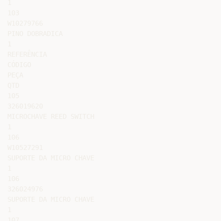
1

103

W10279766

PINO DOBRADICA

1

REFERÊNCIA

CÓDIGO

PEÇA

QTD

105

326019620

MICROCHAVE REED SWITCH

1

106

W10527291

SUPORTE DA MICRO CHAVE

1

106

326024976

SUPORTE DA MICRO CHAVE

1

107
