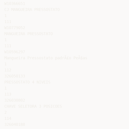
W10366651

CJ MANGUEIRA PRESSOSTATO

1

111

W10779052

MANGUEIRA PRESSOSTATO

1

111

W10596297

Mangueira Pressostato padrÃ£o PeÃ§as

1

112

326050133

PRESSOSTATO 4 NIVEIS

1

113

326030802

CHAVE SELETORA 3 POSICOES

2

114

326040188
