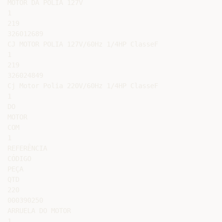
MOTOR DA POLIA 127V

1

219

326012689

CJ MOTOR POLIA 127V/60Hz 1/4HP ClasseF

1

219

326024849

Cj Motor Polia 220V/60Hz 1/4HP ClasseF

1

DO

MOTOR

COM

1

REFERÊNCIA

CÓDIGO

PEÇA

QTD

220

000390250

ARRUELA DO MOTOR

1
