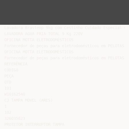
Lavadora Brastemp 9kg com Cestinho Cuidado Especial Có
LAVADORA AGUA FRIA TOTAL 9 Kg 220V

OFICINA MOTTA ELETRODOMÉSTICOS

Fornecedor de peças para eletrodomésticos em PELOTAS- R
OFICINA MOTTA ELETRODOMÉSTICOS

Fornecedor de peças para eletrodomésticos em PELOTAS - 
REFERÊNCIA

CÓDIGO

PEÇA

QTD

101

W10162540

CJ TAMPA MÓVEL (ARES)

1

102

326035823

PROTETOR INTERRUPTOR TAMPA
