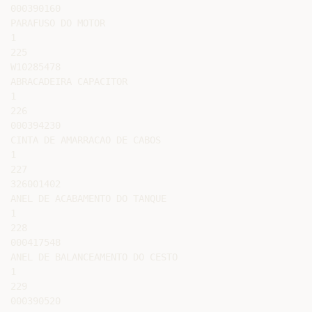
000390160

PARAFUSO DO MOTOR

1

225

W10285478

ABRACADEIRA CAPACITOR

1

226

000394230

CINTA DE AMARRACAO DE CABOS

1

227

326001402

ANEL DE ACABAMENTO DO TANQUE

1

228

000417548

ANEL DE BALANCEAMENTO DO CESTO

1

229

000390520
