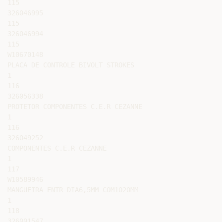
115

326046995

115

326046994

115

W10670148

PLACA DE CONTROLE BIVOLT STROKES

1

116

326056338

PROTETOR COMPONENTES C.E.R CEZANNE

1

116

326049252

COMPONENTES C.E.R CEZANNE

1

117

W10589946

MANGUEIRA ENTR DIA6,5MM COM1020MM

1

118

326001547
