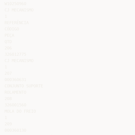
W10250960

CJ MECANISMO

1

REFERÊNCIA

CÓDIGO

PEÇA

QTD

206

326012775

CJ MECANISMO

1

207

000360631

CONJUNTO SUPORTE

ROLAMENTO

208

326001560

MOLA DO FREIO

1

209

000360130
