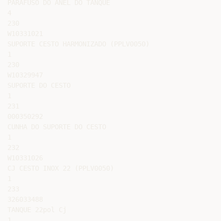
PARAFUSO DO ANEL DO TANQUE

4

230

W10331021

SUPORTE CESTO HARMONIZADO (PPLV0050)

1

230

W10329947

SUPORTE DO CESTO

1

231

000350292

CUNHA DO SUPORTE DO CESTO

1

232

W10331026

CJ CESTO INOX 22 (PPLV0050)

1

233

326033488

TANQUE 22pol Cj

1
