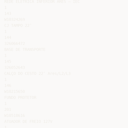
REDE ELETRICA INFERIOR ARES – IEC

1

143

W10324269

CJ TAMPO 22″

1

144

326066472

BASE DE TRANSPORTE

1

145

326052643

CALÇO DO CESTO 22″ Ares/L2/L3

1

146

W10215650

FUNDO PROTETOR

1

201

W10518616

ATUADOR DE FREIO 127V

1
