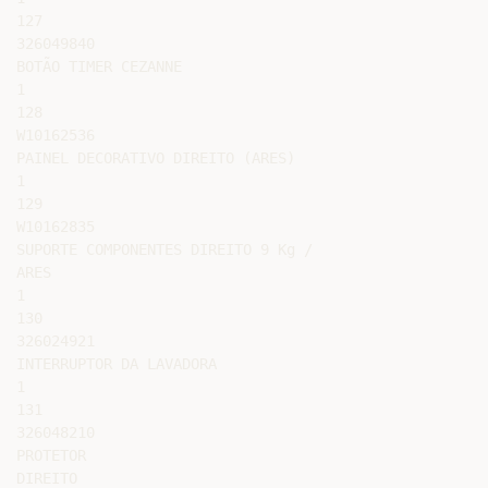
127

326049840

BOTÃO TIMER CEZANNE

1

128

W10162536

PAINEL DECORATIVO DIREITO (ARES)

1

129

W10162835

SUPORTE COMPONENTES DIREITO 9 Kg /

ARES

1

130

326024921

INTERRUPTOR DA LAVADORA

1

131

326048210

PROTETOR

DIREITO
