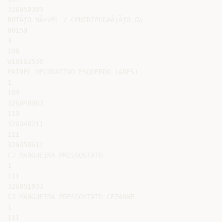
326050309

BOTÃƒO NÃ•VEL / CENTRIFUGAÃ‡ÃƒO GW

00150

3

108

W10162538

PAINEL DECORATIVO ESQUERDO (ARES)

1

109

326048063

110

326048211

111

326058612

CJ MANGUEIRA PRESSOSTATO

1

111

326051033

CJ MANGUEIRA PRESSOSTATO CEZANNE

1

111
