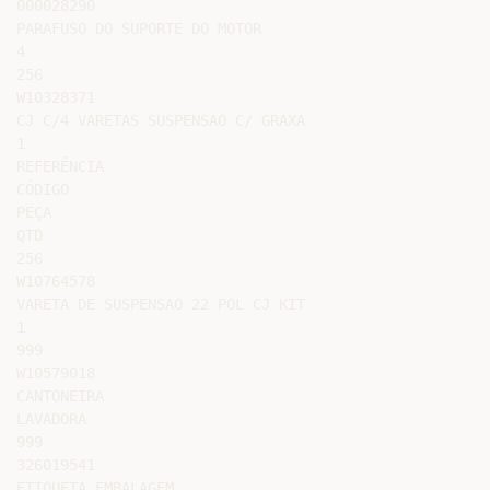
000028290

PARAFUSO DO SUPORTE DO MOTOR

4

256

W10328371

CJ C/4 VARETAS SUSPENSAO C/ GRAXA

1

REFERÊNCIA

CÓDIGO

PEÇA

QTD

256

W10764578

VARETA DE SUSPENSAO 22 POL CJ KIT

1

999

W10579018

CANTONEIRA

LAVADORA

999

326019541

ETIQUETA EMBALAGEM
