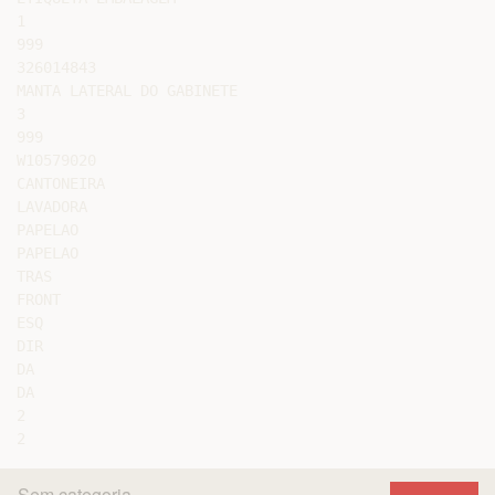
1

999

326014843

MANTA LATERAL DO GABINETE

3

999

W10579020

CANTONEIRA

LAVADORA

PAPELAO

PAPELAO

TRAS

FRONT

ESQ

DIR

DA

DA

2

Sem categoria