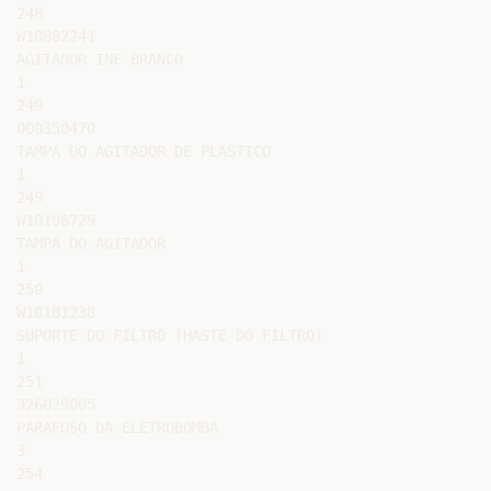
248

W10882241

AGITADOR INF BRANCO

1

249

000350470

TAMPA DO AGITADOR DE PLASTICO

1

249

W10196729

TAMPA DO AGITADOR

1

250

W10181238

SUPORTE DO FILTRO (HASTE DO FILTRO)

1

251

326029005

PARAFUSO DA ELETROBOMBA

3

254
