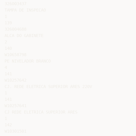
326003437

TAMPA DE INSPECAO

1

139

326004688

ALCA DO GABINETE

2

140

W10658798

PE NIVELADOR BRANCO

4

141

W10257642

CJ. REDE ELETRICA SUPERIOR ARES 220V

1

141

W10257641

CJ REDE ELETRICA SUPERIOR ARES

1

142

W10301501
