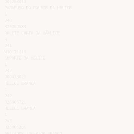
004258010

PARAFUSO DO ROLETE DA HELICE

1

240

326050583

ROLETE CURTO DA HÃ‰LICE

4

241

W10171418

SUPORTE DA HELICE

1

242

000418021

HELICE BRANCA

1

242

326006721

HELICE BRANCA

1

243

326006286

AGITADOR INFERIOR BRANCO
