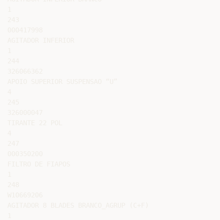
1

243

000417998

AGITADOR INFERIOR

1

244

326066362

APOIO SUPERIOR SUSPENSAO “U”

4

245

326000047

TIRANTE 22 POL

4

247

000350200

FILTRO DE FIAPOS

1

248

W10669206

AGITADOR 8 BLADES BRANCO_AGRUP (C+F)

1
