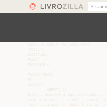
CENTRO DE ENSINO PROF LUÍZ PINHO

TRABALHO

DISCIPLINA:

FISÍCA

PROFESSOR(A)

:

MARCOS MONÇÃO

Nº

ALUNO(A):

––––––––– QUESTÃO 01 ––––––––––

Biólogos descobriram que certa espécie de 
canta mais vezes por minuto de acordo com 
temperatura ambiente. Desta forma, quando 