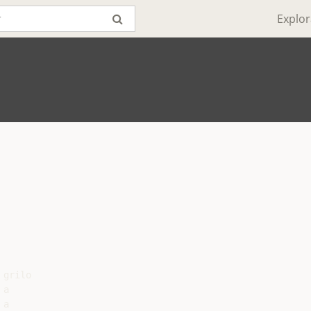
Explor
grilo

a

a
