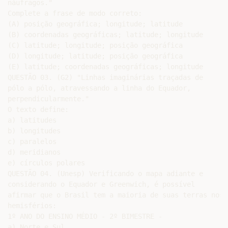
náufragos."

Complete a frase de modo correto:

(A) posição geográfica; longitude; latitude

(B) coordenadas geográficas; latitude; longitude

(C) latitude; longitude; posição geográfica

(D) longitude; latitude; posição geográfica

(E) latitude; coordenadas geográficas; longitude

QUESTÃO 03. (G2) "Linhas imaginárias traçadas de

pólo a pólo, atravessando a linha do Equador,

perpendicularmente."

O texto define:

a) latitudes

b) longitudes

c) paralelos

d) meridianos

e) círculos polares

QUESTÃO 04. (Unesp) Verificando o mapa adiante e

considerando o Equador e Greenwich, é possível

afirmar que o Brasil tem a maioria de suas terras nos

hemisférios:

1º ANO DO ENSINO MÉDIO - 2º BIMESTRE -

a) Norte e Sul.
