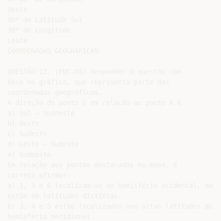
Oeste

90⁰ de Latitude Sul

30⁰ de Longitude

Leste

COORDENADAS GEOGRÁFICAS

-

QUESTÃO 12. (PUC-RS) Responder à questão com

base no gráfico, que representa parte das

coordenadas geográficas.

A direção do ponto C em relação ao ponto A é

a) Sul – Sudoeste

b) Oeste

c) Sudeste

d) Leste – Sudeste

e) Sudoeste

Em relação aos pontos destacados no mapa, é

correto afirmar:

a) 1, 3 e 6 localizam-se no hemisfério ocidental, mas

estão em latitudes distintas.

b) 3, 4 e 5 estão localizados nas altas latitudes do

hemisfério meridional.
