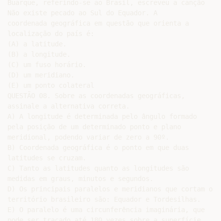
Buarque, referindo-se ao Brasil, escreveu a canção

Não existe pecado ao Sul do Equador. A

coordenada geográfica em questão que orienta a

localização do país é:

(A) a latitude.

(B) a longitude.

(C) um fuso horário.

(D) um meridiano.

(E) um ponto colateral

QUESTÃO 08. Sobre as coordenadas geográficas,

assinale a alternativa correta.

A) A longitude é determinada pelo ângulo formado

pela posição de um determinado ponto e plano

meridional, podendo variar de zero a 90º.

B) Coordenada geográfica é o ponto em que duas

latitudes se cruzam.

C) Tanto as latitudes quanto as longitudes são

medidas em graus, minutos e segundos.

D) Os principais paralelos e meridianos que cortam o

território brasileiro são: Equador e Tordesilhas.

E) O paralelo é uma circunferência imaginária, que

pode ser traçado até 180 vezes sobre a superfície
