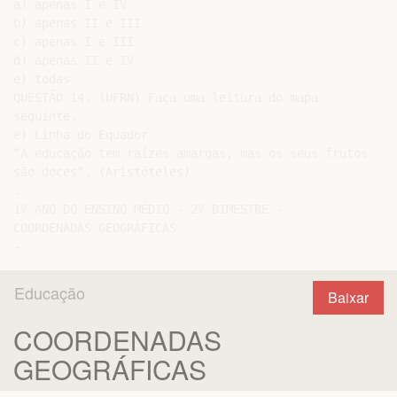
a) apenas I e IV

b) apenas II e III

c) apenas I e III

d) apenas II e IV

e) todas

QUESTÃO 14. (UFRN) Faça uma leitura do mapa

seguinte.

e) Linha do Equador

“A educação tem raízes amargas, mas os seus frutos

são doces”. (Aristóteles)

.

1º ANO DO ENSINO MÉDIO - 2º BIMESTRE -

COORDENADAS GEOGRÁFICAS

Educação
Baixar
COORDENADAS
GEOGRÁFICAS