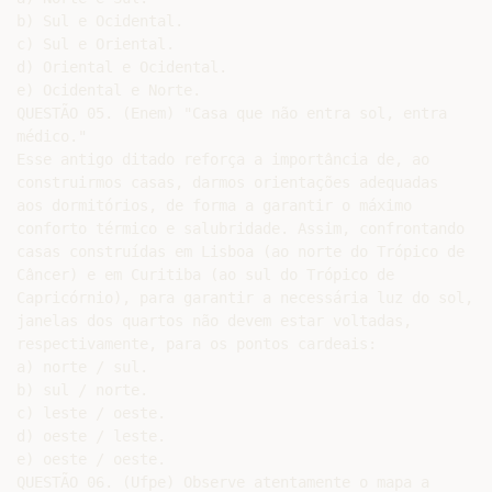
b) Sul e Ocidental.

c) Sul e Oriental.

d) Oriental e Ocidental.

e) Ocidental e Norte.

QUESTÃO 05. (Enem) "Casa que não entra sol, entra

médico."

Esse antigo ditado reforça a importância de, ao

construirmos casas, darmos orientações adequadas

aos dormitórios, de forma a garantir o máximo

conforto térmico e salubridade. Assim, confrontando

casas construídas em Lisboa (ao norte do Trópico de

Câncer) e em Curitiba (ao sul do Trópico de

Capricórnio), para garantir a necessária luz do sol, as
janelas dos quartos não devem estar voltadas,

respectivamente, para os pontos cardeais:

a) norte / sul.

b) sul / norte.

c) leste / oeste.

d) oeste / leste.

e) oeste / oeste.

QUESTÃO 06. (Ufpe) Observe atentamente o mapa a
