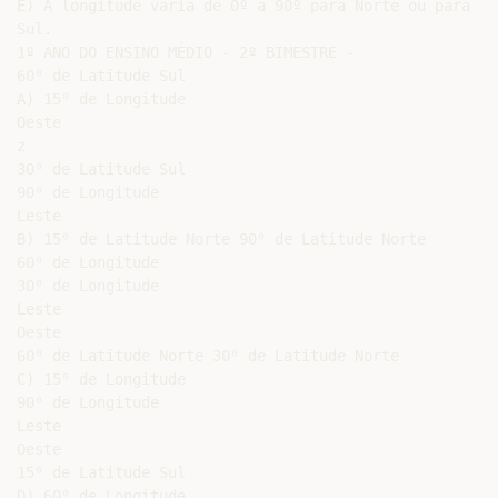
E) A longitude varia de 0º a 90º para Norte ou para

Sul.

1º ANO DO ENSINO MÉDIO - 2º BIMESTRE -

60⁰ de Latitude Sul

A) 15⁰ de Longitude

Oeste

z

30⁰ de Latitude Sul

90⁰ de Longitude

Leste

B) 15⁰ de Latitude Norte 90⁰ de Latitude Norte

60⁰ de Longitude

30⁰ de Longitude

Leste

Oeste

60⁰ de Latitude Norte 30⁰ de Latitude Norte

C) 15⁰ de Longitude

90⁰ de Longitude

Leste

Oeste

15⁰ de Latitude Sul

D) 60⁰ de Longitude
