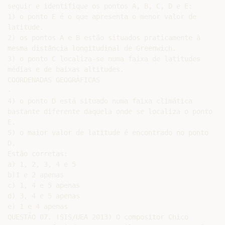
seguir e identifique os pontos A, B, C, D e E:

1) o ponto E é o que apresenta o menor valor de

latitude.

2) os pontos A e B estão situados praticamente à

mesma distância longitudinal de Greenwich.

3) o ponto C localiza-se numa faixa de latitudes

médias e de baixas altitudes.

COORDENADAS GEOGRÁFICAS

-

4) o ponto D está situado numa faixa climática

bastante diferente daquela onde se localiza o ponto

E.

5) o maior valor de latitude é encontrado no ponto

D.

Estão corretas:

a) 1, 2, 3, 4 e 5

b)1 e 2 apenas

c) 1, 4 e 5 apenas

d) 3, 4 e 5 apenas

e) 1 e 4 apenas

QUESTÃO 07. (SIS/UEA 2013) O compositor Chico
