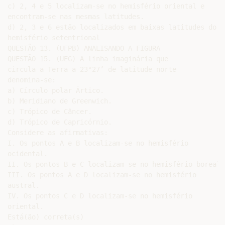
c) 2, 4 e 5 localizam-se no hemisfério oriental e

encontram-se nas mesmas latitudes.

d) 2, 3 e 6 estão localizados em baixas latitudes do

hemisfério setentrional

QUESTÃO 13. (UFPB) ANALISANDO A FIGURA

QUESTÃO 15. (UEG) A linha imaginária que

circula a Terra a 23°27’ de latitude norte

denomina-se:

a) Círculo polar Ártico.

b) Meridiano de Greenwich.

c) Trópico de Câncer.

d) Trópico de Capricórnio.

Considere as afirmativas:

I. Os pontos A e B localizam-se no hemisfério

ocidental.

II. Os pontos B e C localizam-se no hemisfério boreal.

III. Os pontos A e D localizam-se no hemisfério

austral.

IV. Os pontos C e D localizam-se no hemisfério

oriental.

Está(ão) correta(s)
