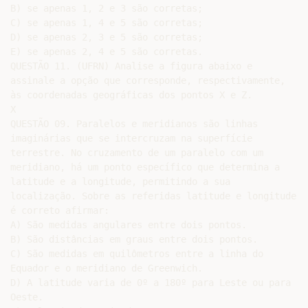
B) se apenas 1, 2 e 3 são corretas;

C) se apenas 1, 4 e 5 são corretas;

D) se apenas 2, 3 e 5 são corretas;

E) se apenas 2, 4 e 5 são corretas.

QUESTÃO 11. (UFRN) Analise a figura abaixo e

assinale a opção que corresponde, respectivamente,

às coordenadas geográficas dos pontos X e Z.

X

QUESTÃO 09. Paralelos e meridianos são linhas

imaginárias que se intercruzam na superfície

terrestre. No cruzamento de um paralelo com um

meridiano, há um ponto específico que determina a

latitude e a longitude, permitindo a sua

localização. Sobre as referidas latitude e longitude,

é correto afirmar:

A) São medidas angulares entre dois pontos.

B) São distâncias em graus entre dois pontos.

C) São medidas em quilômetros entre a linha do

Equador e o meridiano de Greenwich.

D) A latitude varia de 0º a 180º para Leste ou para

Oeste.
