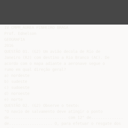
IV CMPM_ÁUREA PINHEIRO BRAGA

Prof. Ednelson

GEOGRAFIA

2016

QUESTÃO 01. (G2) Um avião decola de Rio de

Janeiro (RJ) com destino a Rio Branco (AC). De

acordo com o mapa adiante a aeronave segue o

rumo em qual direção geral?

a) nordeste

b) sudeste

c) sudoeste

d) noroeste

e) norte

QUESTÃO 02. (G2) Observe o texto:

"O navio de salvamento deve atingir o ponto

de......................... com 12° de................
de................... O, para efetuar o resgate dos
