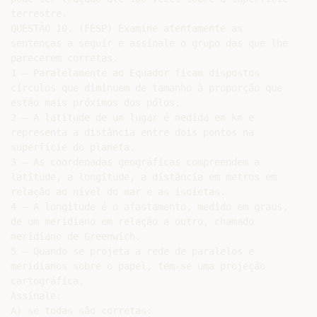
terrestre.

QUESTÃO 10. (FESP) Examine atentamente as

sentenças a seguir e assinale o grupo das que lhe

parecerem corretas.

1 – Paralelamente ao Equador ficam dispostos

círculos que diminuem de tamanho à proporção que

estão mais próximos dos pólos.

2 – A latitude de um lugar é medida em km e

representa a distância entre dois pontos na

superfície do planeta.

3 – As coordenadas geográficas compreendem a

latitude, a longitude, a distância em metros em

relação ao nível do mar e as isoietas.

4 – A longitude é o afastamento, medido em graus,

de um meridiano em relação a outro, chamado

meridiano de Greenwich.

5 – Quando se projeta a rede de paralelos e

meridianos sobre o papel, tem-se uma projeção

cartográfica.

Assinale:

A) se todas são corretas:
