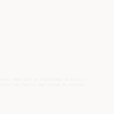
arcas comerciais ou registradas da Cisco e/ou de suas af
ceiro” não implica uma relação de sociedade entre a Cisco