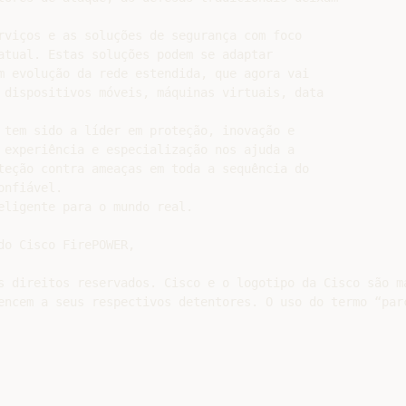
rviços e as soluções de segurança com foco

atual. Estas soluções podem se adaptar

m evolução da rede estendida, que agora vai

 dispositivos móveis, máquinas virtuais, data

 tem sido a líder em proteção, inovação e

 experiência e especialização nos ajuda a

teção contra ameaças em toda a sequência do

nfiável.

eligente para o mundo real.

o Cisco FirePOWER,

s direitos reservados. Cisco e o logotipo da Cisco são m
encem a seus respectivos detentores. O uso do termo “par