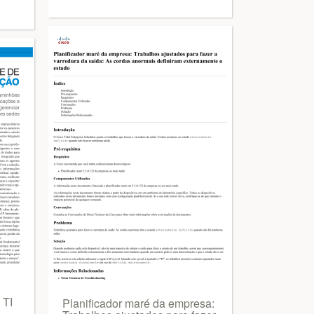
TI
Planificador maré da empresa: