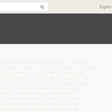
Explor
e



da rede contra as ameaças atuais. É necessário

s camadas e todos os recursos da rede. A solução

ma geração do Cisco FirePOWER™ proporciona

econhecimento contextual que você precisa para

licativos que são executados na rede, detectar

sposta de defesa automatizada. Além disso, a

enas a rede contra ameaças conhecidas

az isso durante e após o evento. Em testes

pais empresas de pesquisa e consultoria

 NGIPS do Cisco FirePOWER apresentou uma
