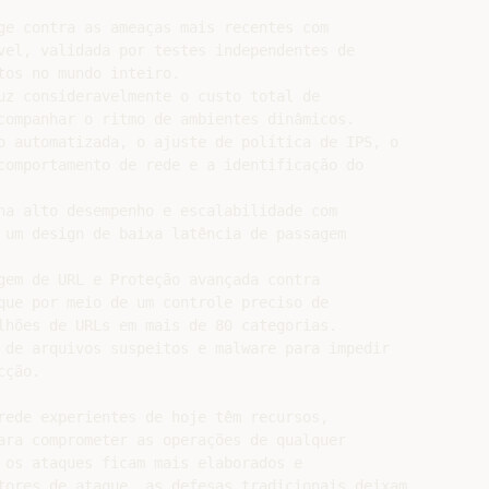
ge contra as ameaças mais recentes com

vel, validada por testes independentes de

os no mundo inteiro.

uz consideravelmente o custo total de

companhar o ritmo de ambientes dinâmicos.

o automatizada, o ajuste de política de IPS, o

comportamento de rede e a identificação do

ha alto desempenho e escalabilidade com

 um design de baixa latência de passagem

gem de URL e Proteção avançada contra

que por meio de um controle preciso de

lhões de URLs em mais de 80 categorias.

 de arquivos suspeitos e malware para impedir

ção.

rede experientes de hoje têm recursos,

ara comprometer as operações de qualquer

 os ataques ficam mais elaborados e

tores de ataque, as defesas tradicionais deixam
