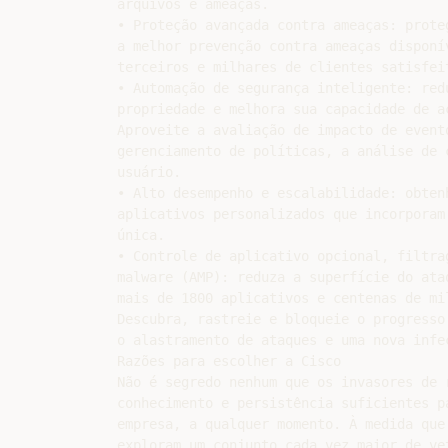
arquivos e ameaças.

• Proteção avançada contra ameaças: prote
a melhor prevenção contra ameaças disponí
terceiros e milhares de clientes satisfeit
• Automação de segurança inteligente: red
propriedade e melhora sua capacidade de a
Aproveite a avaliação de impacto de event
gerenciamento de políticas, a análise de 
usuário.

• Alto desempenho e escalabilidade: obten
aplicativos personalizados que incorporam
única.

• Controle de aplicativo opcional, filtra
malware (AMP): reduza a superfície do ata
mais de 1800 aplicativos e centenas de mi
Descubra, rastreie e bloqueie o progresso
o alastramento de ataques e uma nova infec
Razões para escolher a Cisco

Não é segredo nenhum que os invasores de 
conhecimento e persistência suficientes p
empresa, a qualquer momento. À medida que
exploram um conjunto cada vez maior de ve