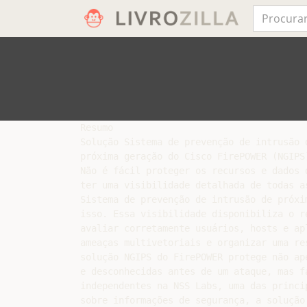
Resumo

Solução Sistema de prevenção de intrusão d
próxima geração do Cisco FirePOWER (NGIPS)
Não é fácil proteger os recursos e dados 
ter uma visibilidade detalhada de todas a
Sistema de prevenção de intrusão de próxi
isso. Essa visibilidade disponibiliza o r
avaliar corretamente usuários, hosts e ap
ameaças multivetoriais e organizar uma re
solução NGIPS do FirePOWER protege não ap
e desconhecidas antes de um ataque, mas f
independentes na NSS Labs, uma das princi
sobre informações de segurança, a solução