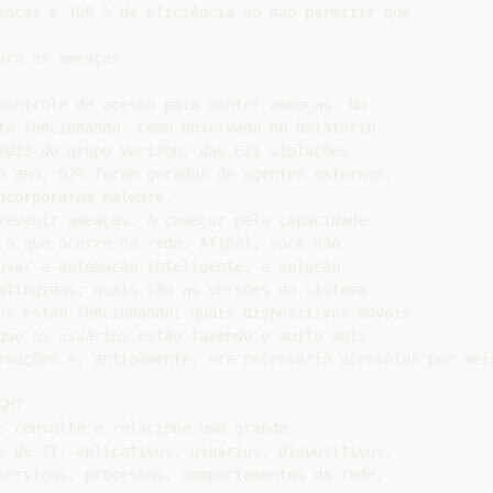
eaças e 100 % de eficiência ao não permitir que

ra as ameaças

controle de acesso para conter ameaças. No

tá funcionando. Como observado no Relatório

2013 do grupo Verizon, das 621 violações

o ano, 92% foram geradas de agentes externos,

corporaram malware.

revenir ameaças. A começar pela capacidade

 o que ocorre na rede. Afinal, você não

usar a automação inteligente, a solução

atingidos; quais são as versões do sistema

os estão funcionando; quais dispositivos móveis

que os usuários estão fazendo e muito mais.

rmações e, antigamente, era necessário acessálas por mei
HT

: consulte e relacione uma grande

s de TI: aplicativos, usuários, dispositivos,

serviços, processos, comportamentos da rede,
