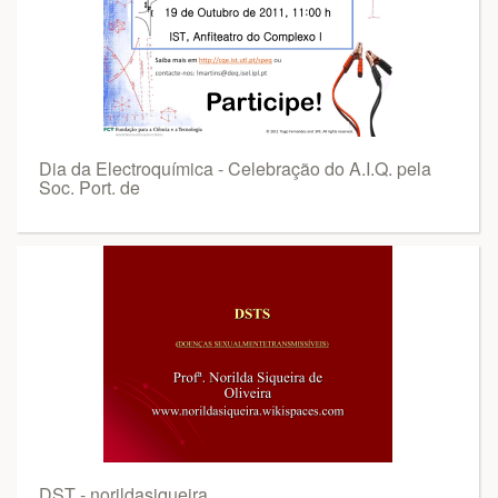
Dia da Electroquímica - Celebração do A.I.Q. pela
Soc. Port. de
DST - norildasiqueira