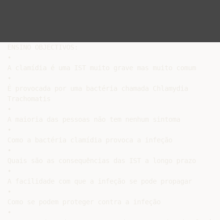
ENSINO OBJECTIVOS:

•

A clamídia é uma IST muito grave mas muito comum

•

É provocada por uma bactéria chamada Chlamydia

Trachomatis

•

A maioria das pessoas não tem nenhum sintoma

•

Como a bactéria clamídia provoca a infeção

•

Quais são as consequências das IST a longo prazo

•

A facilidade com que a infeção se pode propagar

•

Como se podem proteger contra a infeção

•
