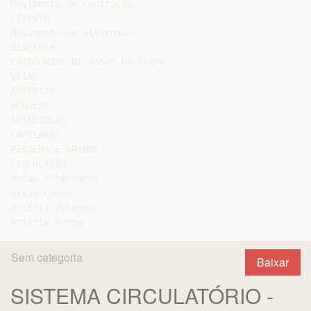
Movimento de contração

sístole

Movimento de distensão

diástole

CATEGORIAS DE VASOS DO CORPO:

VEIAS

ARTÉRIAS

VÊNULAS

ARTERÍOLAS

CAPILARES

PEQUENA E GRANDE

CIRCULAÇÃO

Veias Pulmonares

Veias Cavas

Artéria Pulmonar

Sem categoria
Baixar
SISTEMA CIRCULATÓRIO -