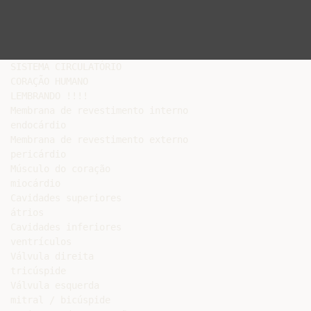
SISTEMA CIRCULATÓRIO

CORAÇÃO HUMANO

LEMBRANDO !!!!

Membrana de revestimento interno

endocárdio

Membrana de revestimento externo

pericárdio

Músculo do coração

miocárdio

Cavidades superiores

átrios

Cavidades inferiores

ventrículos

Válvula direita

tricúspide

Válvula esquerda

mitral / bicúspide
