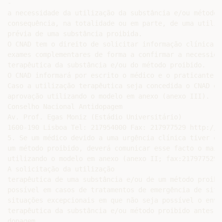
-

a necessidade da utilização da substância e/ou método 
consequência, na totalidade ou em parte, de uma utiliz
prévia de uma substância proibida.

O CNAD tem o direito de solicitar informação clínica s
exames complementares de forma a confirmar a necessida
terapêutica da substância e/ou do método proibido.

O CNAD informará por escrito o médico e o praticante d
Caso a utilização terapêutica seja concedida o CNAD em
aprovação utilizando o modelo em anexo (anexo III).

Conselho Nacional Antidopagem

Av. Prof. Egas Moniz (Estádio Universitário)

1600-190 Lisboa Tel: 217954000 Fax: 217977529 http://w
5. Se um médico devido a uma urgência clínica tiver qu
um método proibido, deverá comunicar esse facto o mais
utilizando o modelo em anexo (anexo II; fax:217977529).
A solicitação da utilização

terapêutica de uma substância e/ou de um método proibi
possível em casos de tratamentos de emergência de situ
situações excepcionais em que não seja possível o envi
terapêutica da substância e/ou método proibido antes d
dopagem.
