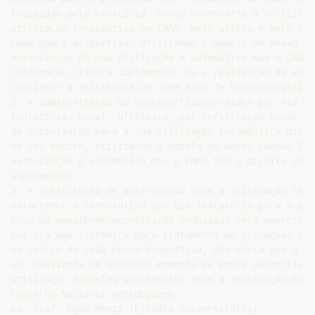
induzidas pelo exercício, sendo necessária a solicitaç
utilização terapêutica ao CNAD, pelo atleta e pelo seu
cada época desportiva, utilizando o modelo em anexo (a
autorização da sua utilização é automática mas o CNAD 
informação clínica suplementar ou a realização de exam
confirmar a existência de asma e/ou de broncoconstriçã
2. A administração de glucocorticosteróides por via nã
inalatória, nasal, oftálmica, por infiltração local ou
de autorização para a sua utilização terapêutica dirig
do seu médico, utilizando o modelo em anexo (anexo I; 
autorização é automática mas o CNAD tem o direito de s
suplementar.

3. A solicitação de autorização para a utilização tera
salmeterol e terbutalina por via inalatória para a pre
e/ou da asma/broncoconstrição induzidas pelo exercício
por via não sistémica para tratamento de situações pat
no início de cada época desportiva, não obvia que a su
ser realizada em qualquer momento da época desportiva,
utilização daquelas substâncias após a realização do d
Conselho Nacional Antidopagem

Av. Prof. Egas Moniz (Estádio Universitário)
