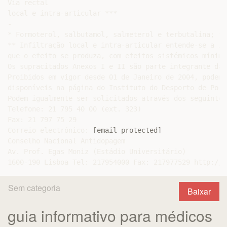
Via rectal

local e intra-articular ***

-

* Formoterol, salbutamol, salmeterol e terbutalina; to
** Infiltração local e intra-articular entende-se a in
que o efeito se produza, com efeitos sistémicos mínimos
Os supracitados Anexos I e II são parte integrante da 
Proibidos em vigor desde 01 de Janeiro de 2004, podem 
disponíveis na página do Instituto do Desporto de Port
Podem igualmente ser solicitados através dos seguintes
Telefone: 21 795 40 00 (ext. 323)

Fax: 21 797 75 29

Correio electrónico: 
[email protected]
Conselho Nacional Antidopagem

Av. Prof. Egas Moniz (Estádio Universitário)

Sem categoria
Baixar
guia informativo para médicos