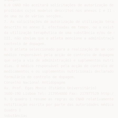
6.O CNAD não aceitará solicitações de autorização de u
proibidos cujos modelos descritos nos anexos I e II ap
de uma ou de várias secções.

7. As solicitações de autorização de utilização terapê
descrito no anexo I, efectuadas em tempo, ou a existên
da utilização terapêutica de uma substância e/ou de um
III, não obviam que o atleta mencione a administração 
controlo de dopagem.

8. O atleta seleccionado para a realização de um contr
médico responsável pela acção de controlo de dopagem t
que seja a via de administração) e suplementos nutrici
dias. O médico responsável pela acção de controlo de d
medicamentos e os suplementos nutricionais declarados 
formulário do controlo de dopagem.

Conselho Nacional Antidopagem

Av. Prof. Egas Moniz (Estádio Universitário)

1600-190 Lisboa Tel: 217954000 Fax: 217977529 http://w
9. O quadro 1 resume as regras do CNAD relativamente à
notificação escrita por parte das autoridades médicas.

Quadro 1

Substâncias
