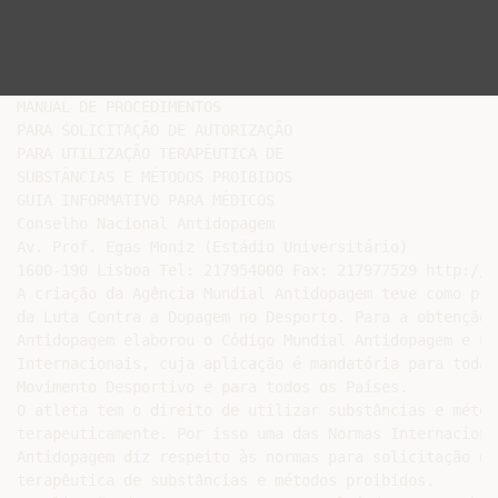
MANUAL DE PROCEDIMENTOS

PARA SOLICITAÇÃO DE AUTORIZAÇÃO

PARA UTILIZAÇÃO TERAPÊUTICA DE

SUBSTÂNCIAS E MÉTODOS PROIBIDOS

GUIA INFORMATIVO PARA MÉDICOS

Conselho Nacional Antidopagem

Av. Prof. Egas Moniz (Estádio Universitário)

1600-190 Lisboa Tel: 217954000 Fax: 217977529 http://w
A criação da Agência Mundial Antidopagem teve como pri
da Luta Contra a Dopagem no Desporto. Para a obtenção 
Antidopagem elaborou o Código Mundial Antidopagem e um
Internacionais, cuja aplicação é mandatória para todas
Movimento Desportivo e para todos os Países.

O atleta tem o direito de utilizar substâncias e métod
terapeuticamente. Por isso uma das Normas Internaciona
Antidopagem diz respeito às normas para solicitação de
terapêutica de substâncias e métodos proibidos.
