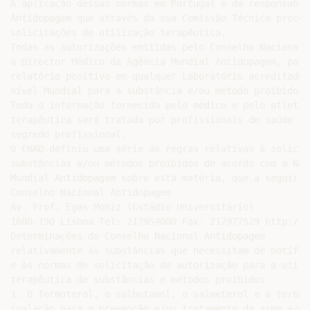
A aplicação dessas normas em Portugal é da responsabil
Antidopagem que através da sua Comissão Técnica proced
solicitações de utilização terapêutica.

Todas as autorizações emitidas pelo Conselho Nacional 
o Director Médico da Agência Mundial Antidopagem, para
relatório positivo em qualquer Laboratório acreditado 
nível Mundial para a substância e/ou método proibido, 
Toda a informação fornecida pelo médico e pelo atleta 
terapêutica será tratada por profissionais de saúde co
segredo profissional.

O CNAD definiu uma série de regras relativas à solicit
substâncias e/ou métodos proibidos de acordo com a Nor
Mundial Antidopagem sobre esta matéria, que a seguir t
Conselho Nacional Antidopagem

Av. Prof. Egas Moniz (Estádio Universitário)

1600-190 Lisboa Tel: 217954000 Fax: 217977529 http://w
Determinações do Conselho Nacional Antidopagem

relativamente às substâncias que necessitam de notific
e às normas de solicitação de autorização para a utiliz
terapêutica de substâncias e métodos proibidos

1. O formoterol, o salbutamol, o salmeterol e a terbut
inalação para a prevenção e/ou tratamento da asma e/ou