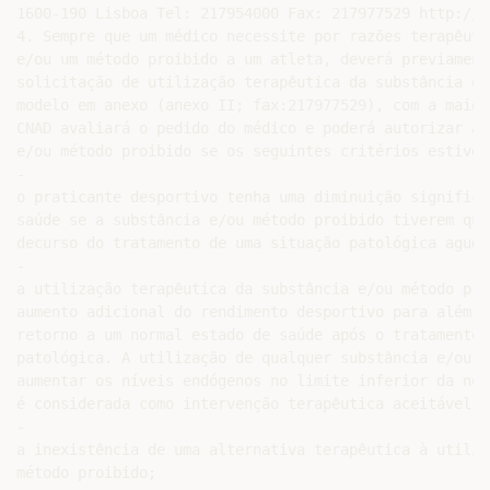
1600-190 Lisboa Tel: 217954000 Fax: 217977529 http://w
4. Sempre que um médico necessite por razões terapêuti
e/ou um método proibido a um atleta, deverá previament
solicitação de utilização terapêutica da substância ou
modelo em anexo (anexo II; fax:217977529), com a maior
CNAD avaliará o pedido do médico e poderá autorizar a 
e/ou método proibido se os seguintes critérios estiver
-

o praticante desportivo tenha uma diminuição significa
saúde se a substância e/ou método proibido tiverem que
decurso do tratamento de uma situação patológica aguda
-

a utilização terapêutica da substância e/ou método pro
aumento adicional do rendimento desportivo para além d
retorno a um normal estado de saúde após o tratamento 
patológica. A utilização de qualquer substância e/ou m
aumentar os níveis endógenos no limite inferior da nor
é considerada como intervenção terapêutica aceitável;

-

a inexistência de uma alternativa terapêutica à utiliz
método proibido;
