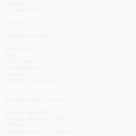
Interditas

β-2 agonistas*

-

Via oral

-

Injecção com efeito

-

Autorizadas

Com

notificação

Via inalatória

sistémico

Glucocorticosteróides

-

Via oral

Aplicações anal, auricular,

-

Injecção com efeito

dérmica, inalatória, nasal,

sistémico

oftálmica e por infiltração
