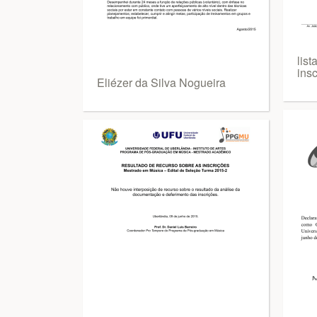
list
insc
Eliézer da Silva Nogueira