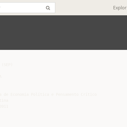
Explor
(SEP)



a de Economia Política e Pensamento Crítico

ina

011
