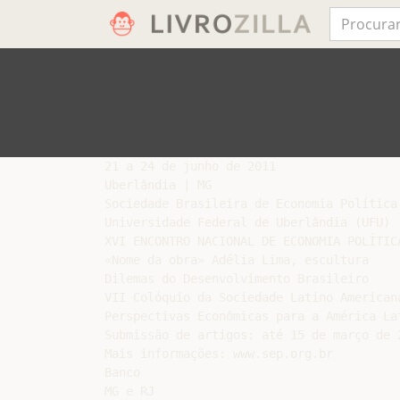
21 a 24 de junho de 2011

Uberlândia | MG

Sociedade Brasileira de Economia Política 
Universidade Federal de Uberlândia (UFU)

XVI ENCONTRO NACIONAL DE ECONOMIA POLÍTICA
«Nome da obra» Adélia Lima, escultura

Dilemas do Desenvolvimento Brasileiro

VII Colóquio da Sociedade Latino American
Perspectivas Econômicas para a América Lat
Submissão de artigos: até 15 de março de 2
Mais informações: www.sep.org.br

Banco
