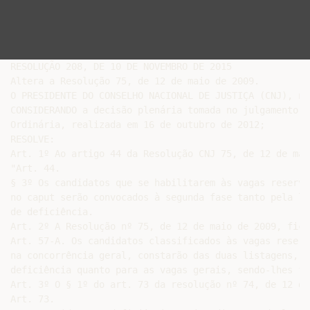
RESOLUÇÃO 208, DE 10 DE NOVEMBRO DE 2015

Altera a Resolução 75, de 12 de maio de 2009.

O PRESIDENTE DO CONSELHO NACIONAL DE JUSTIÇA (CNJ), no
CONSIDERANDO a decisão plenária tomada no julgamento d
Ordinária, realizada em 16 de outubro de 2012;

RESOLVE:

Art. 1º Ao artigo 44 da Resolução CNJ 75, de 12 de mai
"Art. 44.

§ 3º Os candidatos que se habilitarem às vagas reserva
no caput serão convocados à segunda fase tanto pela li
de deficiência.

Art. 2º A Resolução nº 75, de 12 de maio de 2009, fica
Art. 57-A. Os candidatos classificados às vagas reserv
na concorrência geral, constarão das duas listagens, s
deficiência quanto para as vagas gerais, sendo-lhes fa
Art. 3º O § 1º do art. 73 da resolução nº 74, de 12 de
Art. 73.
