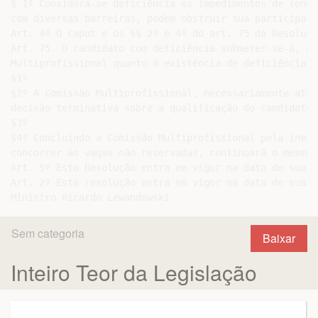
§ 1º Considera-se deficiência os impedimentos de longo
com diversas barreiras, podem obstruir sua participaçã
Art. 4º O caput e os §§ 2º e 4º do art. 75 da Resoluçã
Art. 75. O candidato com deficiência submeter-se-á, na
Multiprofissional quanto à existência de deficiência e
§1º

§2º A Comissão Multiprofissional, necessariamente até 
decisão terminativa sobre a qualificação do candidato 
§3º

§4º Concluindo a Comissão Multiprofissional pela inexi
concorrer às vagas não reservadas, continuará o mesmo 
Art. 5º Esta Resolução entra em vigor na data de sua p
Art. 2º Esta resolução entra em vigor na data de sua p
Sem categoria
Baixar
Inteiro Teor da Legislação