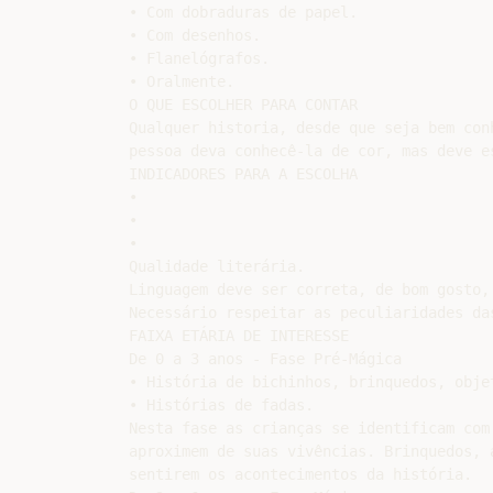
• Com dobraduras de papel.

• Com desenhos.

• Flanelógrafos.

• Oralmente.

O QUE ESCOLHER PARA CONTAR

Qualquer historia, desde que seja bem con
pessoa deva conhecê-la de cor, mas deve e
INDICADORES PARA A ESCOLHA

•

•

•

Qualidade literária.

Linguagem deve ser correta, de bom gosto,
Necessário respeitar as peculiaridades da
FAIXA ETÁRIA DE INTERESSE

De 0 a 3 anos - Fase Pré-Mágica

• História de bichinhos, brinquedos, objet
• Histórias de fadas.

Nesta fase as crianças se identificam com
aproximem de suas vivências. Brinquedos, 
sentirem os acontecimentos da história.
