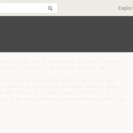
Explor
 como se faz. Não se deve narrar um livro sem antes

laborar o roteiro e sem planejar recursos que

 fazer uso da voz harmonicamente e para isso será

 É através da leitura que a criança descobre novas

de das frases, dos nomes, capta a fluência e a

zar-se de alguns recursos que possibilitem o êxito da
