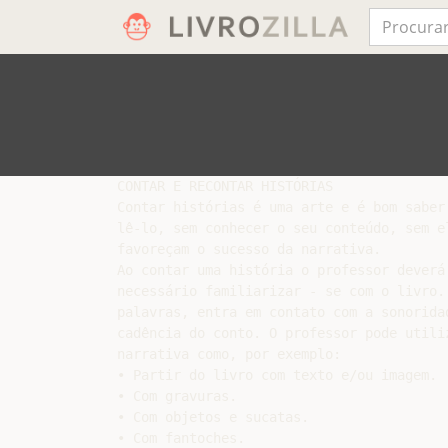
CONTAR E RECONTAR HISTÓRIAS

Contar histórias é uma arte e é bom saber
lê-lo, sem conhecer o seu conteúdo, sem e
favoreçam o sucesso da narrativa.

Ao contar uma história o professor deverá
necessário familiarizar - se com o livro.
palavras, entra em contato com a sonorida
cadência do conto. O professor pode utili
narrativa como, por exemplo:

• Partir do livro com texto e/ou imagem.

• Com gravuras.

• Com objetos e sucatas.

• Com fantoches.
