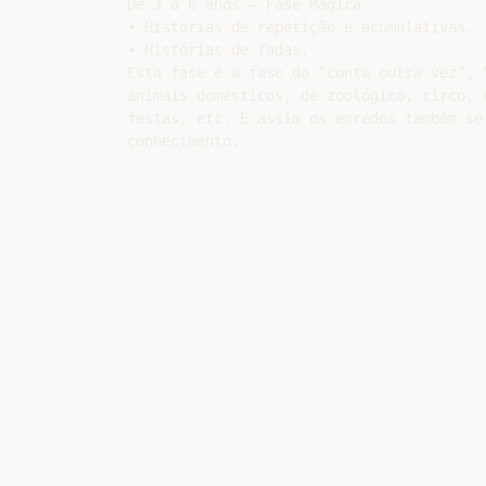
De 3 a 6 anos – Fase Mágica

• Histórias de repetição e acumulativas.

• Histórias de fadas.

Esta fase é a fase do “conta outra vez”, 
animais domésticos, de zoológico, circo, 
festas, etc. E assim os enredos também se