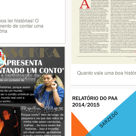
s ler histórias! O
ento de contar uma
ória
Quanto vale uma boa histór