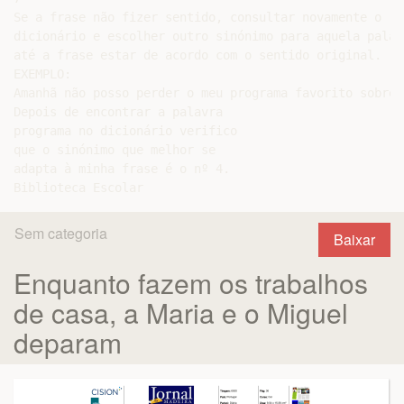
Se a frase não fizer sentido, consultar novamente o

dicionário e escolher outro sinónimo para aquela palavr
até a frase estar de acordo com o sentido original.

EXEMPLO:

Amanhã não posso perder o meu programa favorito sobre 
Depois de encontrar a palavra

programa no dicionário verifico

que o sinónimo que melhor se

adapta à minha frase é o nº 4.

Sem categoria
Baixar
Enquanto fazem os trabalhos
de casa, a Maria e o Miguel
deparam