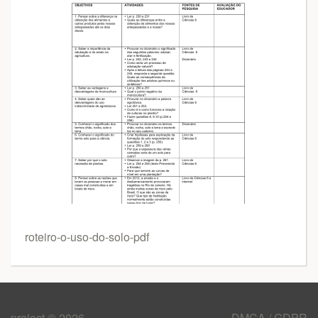
roteiro-o-uso-do-solo-pdf
project © 2026
DMCA / GDPR