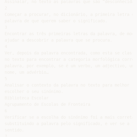
Assinalar, no texto as palavras que são “desconhecidas”
2

Começar a procurar, no dicionário, a primeira letra da

palavra de que querem saber o significado.

3

Encontrar as três primeiras letras da palavra, de modo 
ajudar a descobrir a palavra que se procura.

4

Ver, depois da palavra encontrada, como esta se classif
no texto para encontrar a categoria morfológica correta
palavra, por exemplo, se é um verbo, um adjectivo, um

nome, um advérbio…

5

Analisar o contexto da palavra no texto para melhor

escolher o seu sinónimo.

Biblioteca Escolar

Agrupamento de Escolas de Fronteira

6

Verificar se a escolha do sinónimo foi a mais correta,

substituindo a palavra pelo significado, e ver se a fra
sentido.

7
