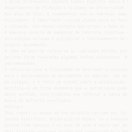
e pelos professores Doutora Isabel Espírito Santo e Do
Departamento de Produção e Sistemas da Universidade do 
Nos dias de hoje, é fundamental que as empresas adquir
atividades. É importante criarem planos para se focare
a situação. Foi neste contexto que surgiu o tema do est
A empresa carecia de manobras de controlo relativas à 
estratégias estavam a prejudicar o funcionamento da em
próprio desempenho.

O ramo em questão refere-se às comissões obtidas pelos
período foram reparadas algumas falhas existentes, bem
implementadas.

O relatório teve a finalidade de descrever a atividade
para o melhoramento do desempenho da empresa. São deli
do estágio, e é feito um estudo sobre a optimização, c
Verifica-se de forma evidente que a optimização pode s
Neste sentido, este trabalho vem reforçar a ideia de q
busca de melhores resultados.

Abstract

This report is based on the activity carried out for s
System Statistics, University of Minho, in a telecommu
period from January 3 to June 30 with 8 hours per day,
This training work was guided and supervised by a memb