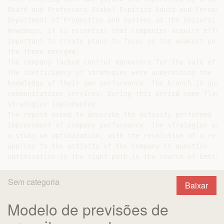
Board and Professors Isabel Espírito Santo and Fernand
Department of Production and Systems at the University
Nowadays, it is essential that companies acquire effec
important to create plans to focus on the weakest poin
the theme emerged.

The company lacked control maneuvers for the sale of p
The inefficiency of strategies were undermining the co
knowledge of their own performance. The branch in ques
communications services. During this period some flaws
strategies implemented.

The report aimed to describe the activity performed as
improvement of company performance. The strategies app
a study on optimization, with the resolution of a real
applied to the activity of the company in question. In
Sem categoria
Baixar
Modelo de previsões de