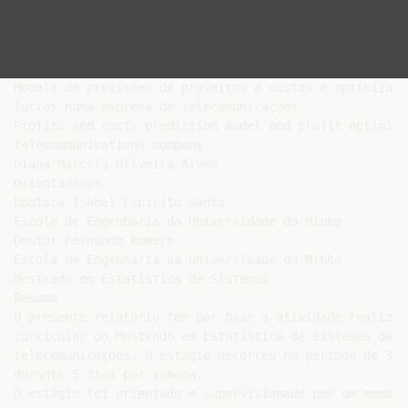
Modelo de previsões de proveitos e custos e optimização
lucros numa empresa de telecomunicações

Profits and costs prediction model and profit optimiza
telecommunications company

Diana Marcela Oliveira Alves

Orientadores:

Doutora Isabel Espírito Santo

Escola de Engenharia da Universidade do Minho

Doutor Fernando Romero

Escola de Engenharia da Universidade do Minho

Mestrado em Estatística de Sistemas

Resumo

O presente relatório tem por base a atividade realizad
curricular do Mestrado em Estatística de Sistemas da U
telecomunicações. O estágio decorreu no período de 3 d
durante 5 dias por semana.

O estágio foi orientado e supervisionado por um membro