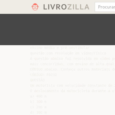
ensino médio e pré-vestibular

questão com resolução em vídeo/Física

A questão abaixo foi resolvida em vídeo p
mais concorridas, com ensino de alta qual
CÓDIGO abaixo. Conheça outros materiais d
CÓDIGO: F0232

QUESTÃO

Um motorista com velocidade constante de 
O deslocamento da motocicleta durante a u
a) 400 m

b) 300 m

c) 200 m
