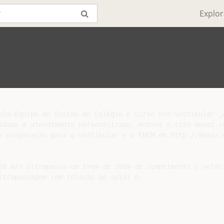
Explor
ela Equipe de Ensino do Colégio e Curso Pré-Vestibular _A
idade e atendimento personalizado. Acesse o site deaaz.co
e preparação para o vestibular e o ENEM em http://deaaz.c
20 m/s ultrapassa um trem de 100m de comprimento e veloci
ltrapassagem (em relação ao solo) é:
