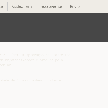
ar
Assinar em
Inscrever-se
Envio
_Z, líder em aprovação nas carreiras

m.br/videos-deaaz e procure pelo

om.br.

dade de 15 m/s também constante.
