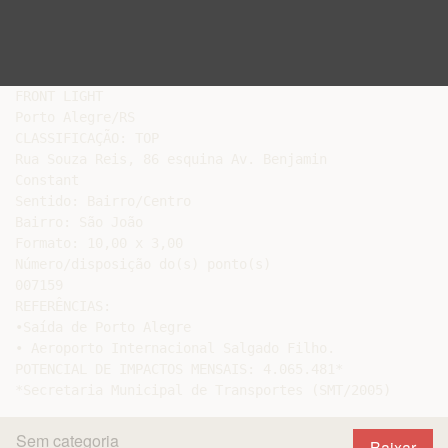
FRONT LIGHT

Porto Alegre/RS

CLASSIFICAÇÃO: TOP

Rua Souza Reis, 86 esquina Av. Benjamin

Constant

Sentido: Bairro/Centro

Bairro: São João

Formato: 10,00 x 3,00

Número/disposição do(s) ponto(s)

007159

REFERÊNCIAS:

•Saída de Porto Alegre

• Aeroporto Internacional Salgado Filho.

POTENCIAL DE IMPACTOS MENSAIS: 4.065.481*

Sem categoria
Baixar