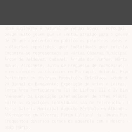
José Guilherme é natural de Vendas Novas - Portugal, n
Desde muito jovem que se sentiu atraído para o desenho
de 70 que apresentou em público os primeiros óleos e a
a diversas exposições, quer individuais quer coletivas
Encontra-se representado em várias Câmaras Municipais 
Arcos de Valdevez, Cadaval, Arruda dos Vinhos, Mértola
Novas, Alcochete, Junta de Freguesia de Cachoeiras, Fo
e em coleções particulares em Portugal, Holanda, Espan
Participou em diversas Exposições Coletivas, sendo de 
2ª Bienal de Benavente; Exposição de Artes e Letras, n
Força Área Portuguesa na Fil de Lisboa; III e IV Biena
Alenquer; XI Exposição Internacional de Artes Plástica
Entre as exposições individuais são de referenciar: Le
Xira; Galeria Municipal Augusto Bértholo em Alhandra; 
Alverquense em Alverca; Fórum Cultural da Câmara Munic
Frequentou diversos cursos de aguarela com o Mestre Ca
João Mário.
