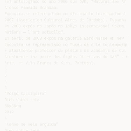
Foi antologiado no ano 2006 num DVD, “Naturalismo Arte
Afonso Almeida Brandão.

Encontra-se referenciado no dicionário internacional d
2007 (Asociacion Cultural Aires de Córdoba), Espanha, 
Em 2008 expôs no Japão no Tokyo Internacional Forum, n
nations – l´art actuelle”.

Em abril de 2009 expôs na galeria Ward-Nasse em New Yor
Encontra-se representado no Museu de Arte Contemporâne
É atualmente professor de pintura na Academia de Cultu
Atualmente faz parte dos Órgãos Diretivos do GART - Gr
Arte, em Vila Franca de Xira, Portugal.

6

3

4

3

“Velho Cacilheiro”

Óleo sobre tela

80x60cm

2012

4

“Canoa de vela erguida”

Óleo sobre tela
