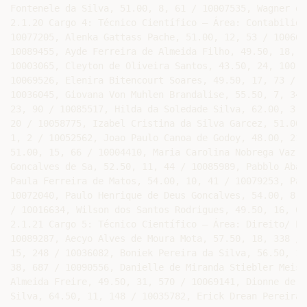
ira da Costa, 53.50, 24, 480 / 10002758, Fabiana Gomes
13
da Cunha, 55.50, 20, 416 / 10012153, Gisele Farias Lopes, 69.00, 3, 75 / 10080670, Glaucia Cristina Bulcao
da Silva, 53.00, 25, 489 / 10031446, Gustavo Pons, 60.00, 17, 280 / 10026639, Helen Susane Machado de
Miranda, 55.00, 21, 431 / 10080574, Igor Cardoso Vasques, 67.50, 6, 103 / 10055924, Janaina de Castro Luz,
51.00, 27, 545 / 10059876, Jeff David Mac Donald da Silveira Carneiro, 69.00, 4, 79 / 10077791, Jenner
Djavan Melo de Lima, 63.00, 12, 171 / 10036890, Jeova Pereira Silva, 46.00, 36, 649 / 10014037, Jose de
Ribamar Silva Veloso, 61.50, 14, 215 / 10013521, Kleibianno Teles de Souza, 54.50, 22, 437 / 10092434,
Luciane Alencar dos Santos, 67.50, 5, 96 / 10084270, Lucivani Gleissy da Silva 