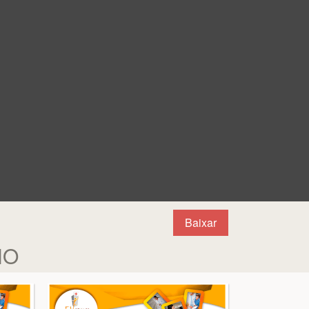
Baixar
HO