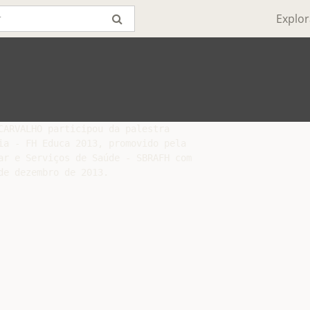
Explor
CARVALHO participou da palestra

ia - FH Educa 2013, promovido pela

ar e Serviços de Saúde - SBRAFH com
