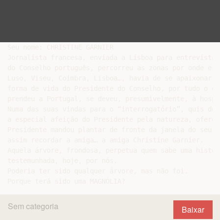
Seu nome: CHRISTINE GARNIER

Jornalista francesa, enviada a Lisboa para entrevistar
do Conselho português, percorreu as zonas por onde est
Luso, Viseu, Coimbra, Lisboa…, havia de se apaixonar p
forma de vida do Presidente do Conselho, por tudo o qu
prendeu a Portugal, se deveu, presumivelmente, à hospi
Numa das suas vindas para o “interrogatório”, quis dei
a especial afeição do Presidente pela natureza, oferec
Presidente mandou plantar de fronte da janela do seu q
assim recordar a amiga… a amiga Christine Garnier.

Aquela árvore, frondosa, perpetua quem sabe uma histór
testemunhada, hoje, por nós.

Poderia ter sido qualquer árvore, mas não foi.

Sem categoria
Baixar