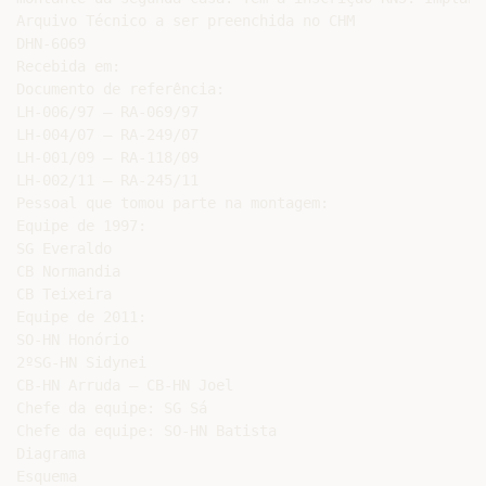
Arquivo Técnico a ser preenchida no CHM

DHN-6069

Recebida em:

Documento de referência:

LH-006/97 – RA-069/97

LH-004/07 – RA-249/07

LH-001/09 – RA-118/09

LH-002/11 – RA-245/11

Pessoal que tomou parte na montagem:

Equipe de 1997:

SG Everaldo

CB Normandia

CB Teixeira

Equipe de 2011:

SO-HN Honório

2ºSG-HN Sidynei

CB-HN Arruda – CB-HN Joel

Chefe da equipe: SG Sá

Chefe da equipe: SO-HN Batista

Diagrama

Esquema
