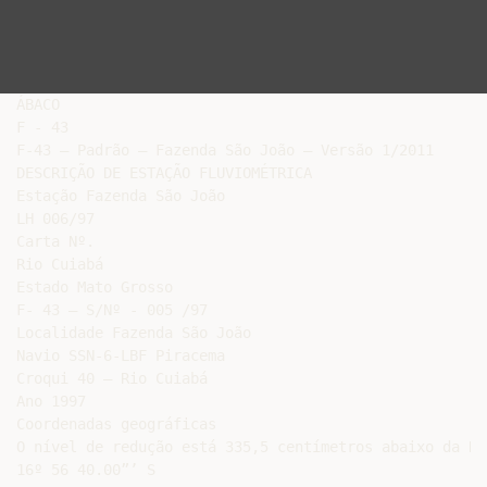
ÁBACO

F - 43

F-43 – Padrão – Fazenda São João – Versão 1/2011

DESCRIÇÃO DE ESTAÇÃO FLUVIOMÉTRICA

Estação Fazenda São João

LH 006/97

Carta Nº.

Rio Cuiabá

Estado Mato Grosso

F- 43 – S/Nº - 005 /97

Localidade Fazenda São João

Navio SSN-6-LBF Piracema

Croqui 40 – Rio Cuiabá

Ano 1997

Coordenadas geográficas

O nível de redução está 335,5 centímetros abaixo da RN7
16º 56 40.00”’ S
