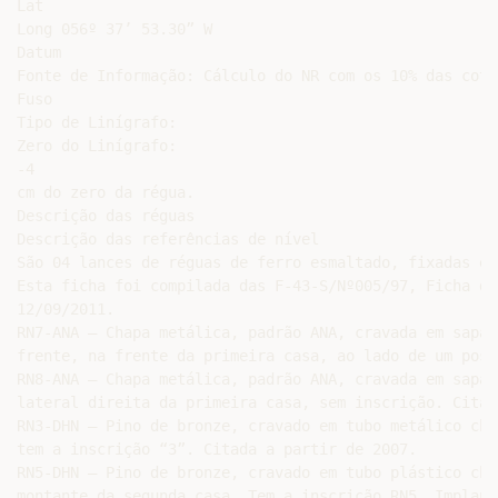
Lat

Long 056º 37’ 53.30” W

Datum

Fonte de Informação: Cálculo do NR com os 10% das cota
Fuso

Tipo de Linígrafo:

Zero do Linígrafo:

-4

cm do zero da régua.

Descrição das réguas

Descrição das referências de nível

São 04 lances de réguas de ferro esmaltado, fixadas em
Esta ficha foi compilada das F-43-S/Nº005/97, Ficha da
12/09/2011.

RN7-ANA – Chapa metálica, padrão ANA, cravada em sapat
frente, na frente da primeira casa, ao lado de um post
RN8-ANA – Chapa metálica, padrão ANA, cravada em sapat
lateral direita da primeira casa, sem inscrição. Citad
RN3-DHN – Pino de bronze, cravado em tubo metálico che
tem a inscrição “3”. Citada a partir de 2007.

RN5-DHN – Pino de bronze, cravado em tubo plástico che
montante da segunda casa. Tem a inscrição RN5. Implant