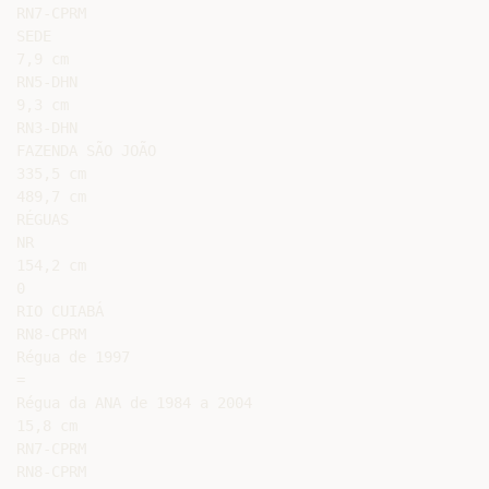
RN7-CPRM

SEDE

7,9 cm

RN5-DHN

9,3 cm

RN3-DHN

FAZENDA SÃO JOÃO

335,5 cm

489,7 cm

RÉGUAS

NR

154,2 cm

0

RIO CUIABÁ

RN8-CPRM

Régua de 1997

=

Régua da ANA de 1984 a 2004

15,8 cm

RN7-CPRM

RN8-CPRM
