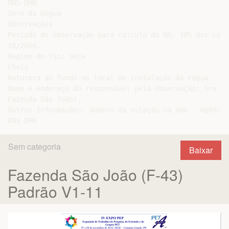
RN5-DHN

Zero da Régua

Observações

Período de observação para cálculo do NR: 10% das cota
10/2004.

Regime do rio: Seca

Cheia

Natureza do fundo no local de instalação da régua:

Nome e endereço do responsável pela observação: Sra. B
Fazenda São João).

Outras Informações: Número da estação na ANA - Agência
Sem categoria
Baixar
Fazenda São João (F-43)
Padrão V1-11