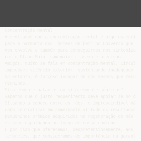
Concentração Mental

Acreditamos que a concentração mental é algo essencial

para a harmonia dos "homens de bem" no Universo que

nos envolve e também para conseguirmos nos sintonizarmo
com o Plano Maior com maior clareza e precisão.

Amigos, muito se fala em concentração mental. Círculos
impecável silêncio exterior, sustentando inadequado al
No entanto, é forçoso indagar de nós mesmos que recurs
reunindo.

Simplesmente palavras ou simplesmente súplicas?

Sabemos que o justo requerimento deve apoiar-se no dir
Situando a cabeça entre as mãos, é imprescindível não 
cabe centralizar em semelhante atitude os resultados d
pequeninos prêmios adquiridos na regeneração de nós me
estamos espalhando ao longo de nosso caminho.

É por isso que oferecemos, despretensiosamente, aos co
lembretes, que consideramos de importância na garantia