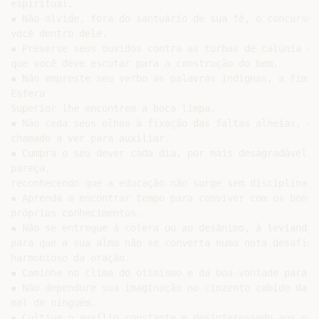
espiritual.

▪ Não olvide, fora do santuário de sua fé, o concurso 
você dentro dele.

▪ Preserve seus ouvidos contra as turbas de calúnia ou
que você deve escutar para a construção do bem.

▪ Não empreste seu verbo as palavras indignas, a fim d
Esfera

Superior lhe encontrem a boca limpa.

▪ Não ceda seus olhos à fixação das faltas alheias, en
chamado a ver para auxiliar.

▪ Cumpra o seu dever cada dia, por mais desagradável o
pareça,

reconhecendo que a educação não surge sem disciplina.

▪ Aprenda a encontrar tempo para conviver com os bons 
próprios conhecimentos.

▪ Não se entregue à cólera ou ao desânimo, à leviandad
para que a sua alma não se converta numa nota desafina
harmonioso da oração.

▪ Caminhe no clima do otimismo e da boa-vontade para c
▪ Não dependure sua imaginação no cinzento cabide da q
mal de ninguém.

▪ Cultive o auxílio constante e desinteressado aos out