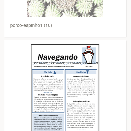
porco-espinho1 (10)