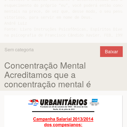
esquecimento do próprio “eu”, você poderá então concen
mentais na prece, de vez que, desse modo, o seu pensam
vitorioso, para servir em nome de Deus.

André Luiz

Fonte: Livro Instruções Psicofônicas, Espíritos Diverso
Sem categoria
Baixar
Concentração Mental
Acreditamos que a
concentração mental é