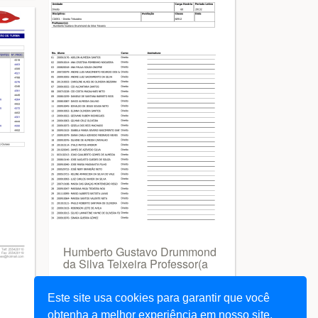
Humberto Gustavo Drummond
da Silva Teixeira Professor(a
Este site usa cookies para garantir que você
obtenha a melhor experiência em nosso site.