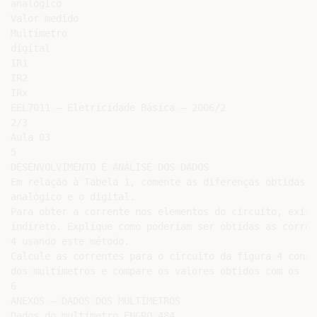
analógico

Valor medido

Multímetro

digital

IR1

IR2

IRx

EEL7011 – Eletricidade Básica – 2006/2

2/3

Aula 03

5

DESENVOLVIMENTO E ANÁLISE DOS DADOS

Em relação à Tabela 1, comente as diferenças obtidas u
analógico e o digital.

Para obter a corrente nos elementos do circuito, exist
indireto. Explique como poderiam ser obtidas as corren
4 usando este método.

Calcule as correntes para o circuito da figura 4 consi
dos multímetros e compare os valores obtidos com os re
6

ANEXOS – DADOS DOS MULTÍMETROS

Dados do multímetro ENGRO 484
