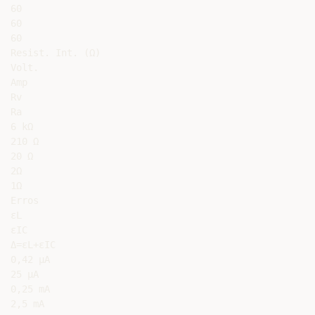
60

60

60

Resist. Int. (Ω)

Volt.

Amp

Rv

Ra

6 kΩ

210 Ω

20 Ω

2Ω

1Ω

Erros

εL

εIC

Δ=εL+εIC

0,42 μA

25 μA

0,25 mA

2,5 mA
