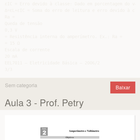
εIC = Erro devido à classe: Dado em porcentagem do val
Δ=εL+εIC = Soma do erro de leitura e erro devido à clas
Ra =

Queda de tensão

0,3 V

= Resistência interna do amperímetro. Ex.: Ra =

= 15 Ω

Escala de corrente

20 mA

EEL7011 – Eletricidade Básica – 2006/2

Sem categoria
Baixar
Aula 3 - Prof. Petry