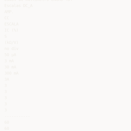
Escalas DC_A

AMP.

CC

ESCALA

IC (%)

S

(kΩ/V)

no div

50 μA

3 mA

30 mA

300 mA

3A

3

3

3

3

3

-----------

60

60
