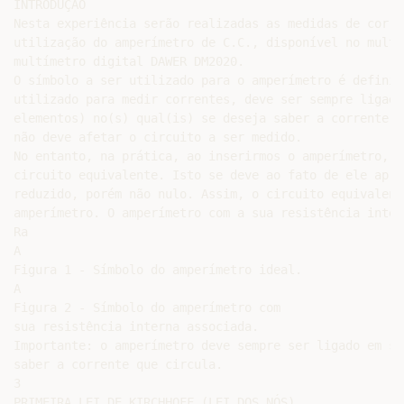
INTRODUÇÃO

Nesta experiência serão realizadas as medidas de corre
utilização do amperímetro de C.C., disponível no multí
multímetro digital DAWER DM2020.

O símbolo a ser utilizado para o amperímetro é definid
utilizado para medir correntes, deve ser sempre ligado
elementos) no(s) qual(is) se deseja saber a corrente q
não deve afetar o circuito a ser medido.

No entanto, na prática, ao inserirmos o amperímetro, e
circuito equivalente. Isto se deve ao fato de ele apre
reduzido, porém não nulo. Assim, o circuito equivalent
amperímetro. O amperímetro com a sua resistência inter
Ra

A

Figura 1 - Símbolo do amperímetro ideal.

A

Figura 2 - Símbolo do amperímetro com

sua resistência interna associada.

Importante: o amperímetro deve sempre ser ligado em sé
saber a corrente que circula.

3

PRIMEIRA LEI DE KIRCHHOFF (LEI DOS NÓS)
