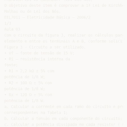
O objetivo deste item é comprovar a 1ª Lei de Kirchhof
Malhas ou de Lei dos Nós.

EEL7011 – Eletricidade Básica – 2006/2

1/3

Aula 03

Com o circuito da figura 3, realizar os cálculos para 
elemento e entre os terminais A e B, conforme solicita
Figura 3 - Circuito a ser utilizado.

• Vf – fonte de tensão de 15 V;

• Ri – resistência interna da

fonte;

• R1 = 2,2 kΩ ± 5% com

potência de 1/8 W;

• R2 = 100 Ω ± 5% com

potência de 1/8 W;

• Rx = 120 Ω ± 5% com

potência de 1/8 W.

a. Calcular a corrente em cada ramo do circuito e pree
correspondentes na Tabela 1;

b. Calcular a tensão em cada componente do circuito;

c. Calcular a potência dissipada em cada resistor ( P 