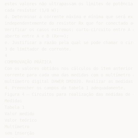
estes valores não ultrapassam os limites de potência m
cada resistor (1/8 W);

d. Determinar a corrente máxima e mínima que será exig
independentemente do resistor Rx que for conectado aos
Verificar os casos extremos: curto-circuito entre A e 
aberto entre A e B (Rx=∞);

e. Justificar a razão pela qual se pode chamar o circu
3 de limitador de corrente.

4

COMPROVAÇÃO PRÁTICA

Com os valores obtidos nos cálculos do item anterior, 
corrente para cada uma das medidas com o multímetro an
multímetro digital DAWER DM2020. Realizar as medidas s
4. Preencher os campos da tabela 1 adequadamente.

Figura 4 – Circuitos para realização das medidas de cor
Medidas

Tabela 1

Valor medido

Valor teórico

Multímetro

sem inserção
