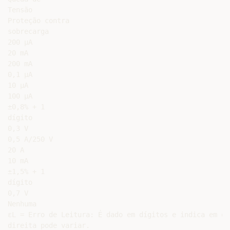
Tensão

Proteção contra

sobrecarga

200 μA

20 mA

200 mA

0,1 μA

10 μA

100 μA

±0,8% + 1

dígito

0,3 V

0,5 A/250 V

20 A

10 mA

±1,5% + 1

dígito

0,7 V

Nenhuma

εL = Erro de Leitura: É dado em dígitos e indica em qu
direita pode variar.
