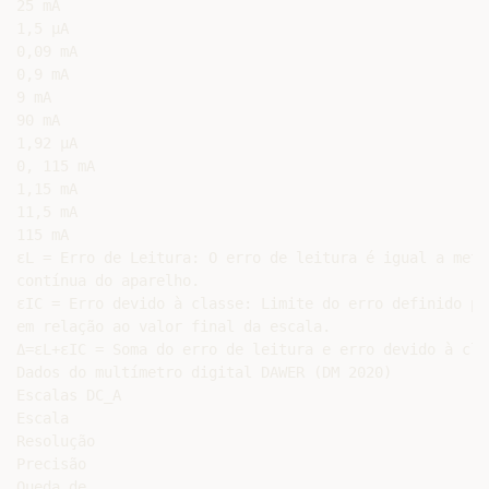
25 mA

1,5 μA

0,09 mA

0,9 mA

9 mA

90 mA

1,92 μA

0, 115 mA

1,15 mA

11,5 mA

115 mA

εL = Erro de Leitura: O erro de leitura é igual a meta
contínua do aparelho.

εIC = Erro devido à classe: Limite do erro definido pe
em relação ao valor final da escala.

Δ=εL+εIC = Soma do erro de leitura e erro devido à clas
Dados do multímetro digital DAWER (DM 2020)

Escalas DC_A

Escala

Resolução

Precisão

Queda de
