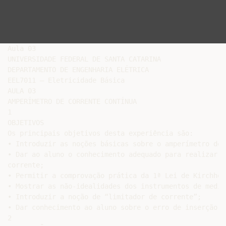
Aula 03

UNIVERSIDADE FEDERAL DE SANTA CATARINA

DEPARTAMENTO DE ENGENHARIA ELÉTRICA

EEL7011 – Eletricidade Básica

AULA 03

AMPERÍMETRO DE CORRENTE CONTÍNUA

1

OBJETIVOS

Os principais objetivos desta experiência são:

• Introduzir as noções básicas sobre o amperímetro de C
• Dar ao aluno o conhecimento adequado para realizar u
corrente;

• Permitir a comprovação prática da 1ª Lei de Kirchhof
• Mostrar as não-idealidades dos instrumentos de medida
• Introduzir a noção de “limitador de corrente”;

• Dar conhecimento ao aluno sobre o erro de inserção e
2
