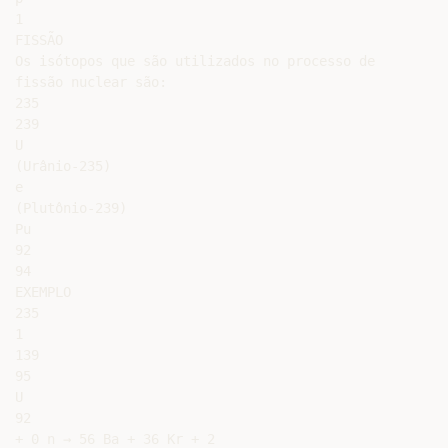
1

FISSÃO

Os isótopos que são utilizados no processo de

fissão nuclear são:

235

239

U

(Urânio-235)

e

(Plutônio-239)

Pu

92

94

EXEMPLO

235

1

139

95

U

92

+ 0 n → 56 Ba + 36 Kr + 2
