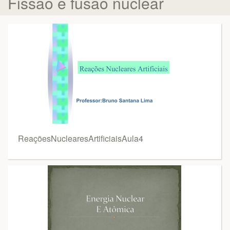
Fissão e fusão nuclear
ReaçõesNuclearesArtificiaisAula4