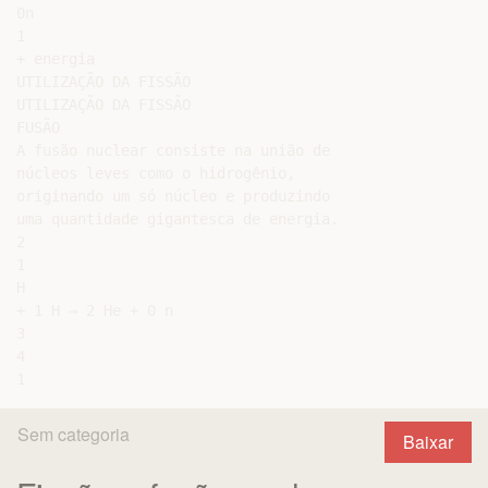
0n

1

+ energia

UTILIZAÇÃO DA FISSÃO

UTILIZAÇÃO DA FISSÃO

FUSÃO

A fusão nuclear consiste na união de

núcleos leves como o hidrogênio,

originando um só núcleo e produzindo

uma quantidade gigantesca de energia.

2

1

H

+ 1 H → 2 He + 0 n

3

4

Sem categoria
Baixar