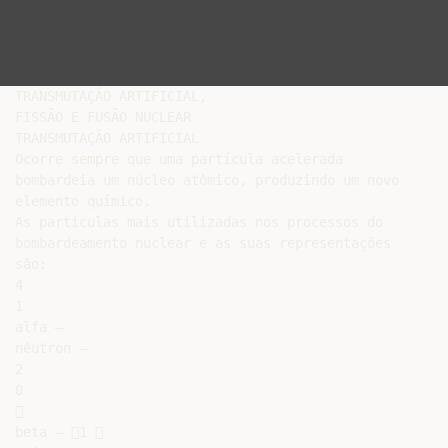
TRANSMUTAÇÃO ARTIFICIAL,

FISSÃO E FUSÃO NUCLEAR

TRANSMUTAÇÃO ARTIFICIAL

Ocorre sempre que uma partícula acelerada

bombardeia um núcleo atômico, produzindo um novo

elemento químico.

As partículas mais utilizadas nos processos do

bombardeamento nuclear e as suas representações

são:

4

1

alfa –

nêutron –

2

0



beta – 1 
