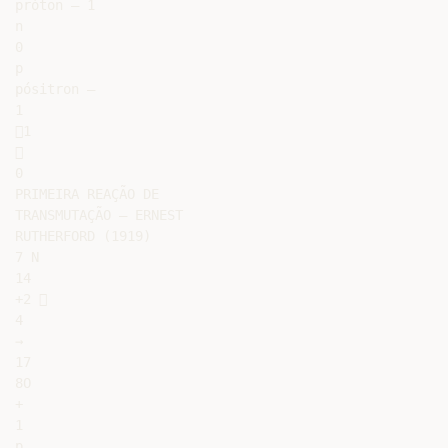
próton – 1

n

0

p

pósitron –

1

1



0

PRIMEIRA REAÇÃO DE

TRANSMUTAÇÃO – ERNEST

RUTHERFORD (1919)

7 N

14

+2 

4

→

17

8O

+

1

p
