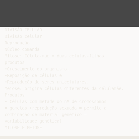
DIVISÃO CELULAR

Divisão celular

Reprodução

Núcleo comanda

Mitose: Célula-mãe = duas células-filhas

produtos

•Crescimento do organismo;

•Reposição de células e

•Reprodução de seres unicelulares.

Meiose: origina células diferentes da célulamãe.

Produtos

• Células com metade do nº de cromossomos

= gametas (reprodução sexuada = permite a

combinação de material genético =

variabilidade genética)
