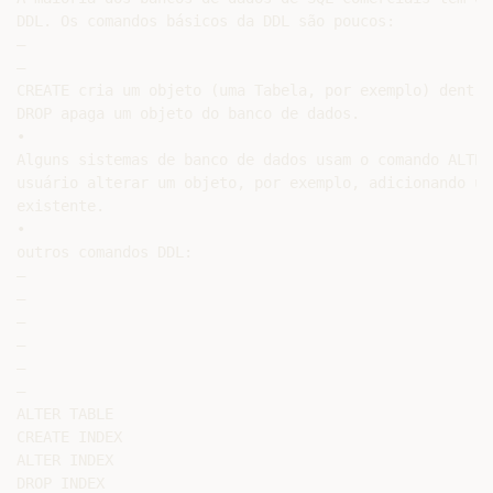
DDL. Os comandos básicos da DDL são poucos:

–

–

CREATE cria um objeto (uma Tabela, por exemplo) dentro
DROP apaga um objeto do banco de dados.

•

Alguns sistemas de banco de dados usam o comando ALTER
usuário alterar um objeto, por exemplo, adicionando um
existente.

•

outros comandos DDL:

–

–

–

–

–

–

ALTER TABLE

CREATE INDEX

ALTER INDEX

DROP INDEX
