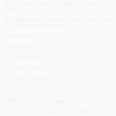
OR – OU lógico. Avalia as condições e devolve um valor
correto.

•

NOT – Negação lógica. Devolve o valor contrário da expr
SQL : Operadores Relacionais

•

< – Menor que

•

> – Maior que

•

<> – Diferente de

•

<= – Menor ou Igual que

•

>= – Maior ou Igual que

•

= – Igual a

•

BETWEEN – Utilizado para especificar um intervalo de va
•

LIKE – Utilizado na comparação de um modelo e para esp