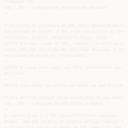
linguagem SQL.

SQL : DML - Linguagem de Manipulação de Dados

•

•

Primeiro há os elementos da DML (Data Manipulation Lan
Manipulação de Dados). A DML é um subconjunto da lingu
selecionar, inserir, atualizar e apagar dados.

SELECT é o mais usado do DML, comanda e permite ao usu
query como uma descrição do resultado desejado. A ques
resultados deveriam ser localizados.

•

INSERT é usada para somar uma fila (formalmente uma tu
existente.

•

UPDATE para mudar os valores de dados em uma fila de t
•

DELETE permite remover filas existentes de uma tabela.

SQL : DDL - Linguagem de Definição de Dados

•

O segundo grupo é a DDL (Data Definition Language - Li
Dados). Uma DDL permite ao usuário definir tabelas nov
A maioria dos bancos de dados de SQL comerciais tem ex