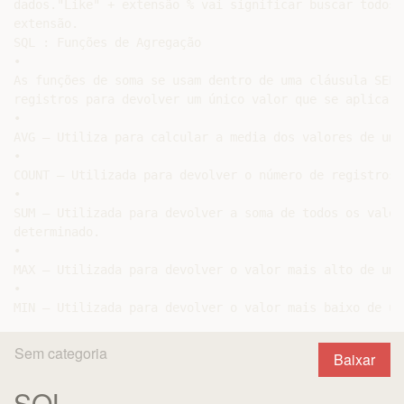
dados."Like" + extensão % vai significar buscar todos 
extensão.

SQL : Funções de Agregação

•

As funções de soma se usam dentro de uma cláusula SELE
registros para devolver um único valor que se aplica a
•

AVG – Utiliza para calcular a media dos valores de um 
•

COUNT – Utilizada para devolver o número de registros 
•

SUM – Utilizada para devolver a soma de todos os valor
determinado.

•

MAX – Utilizada para devolver o valor mais alto de um 
•

Sem categoria
Baixar
SQL