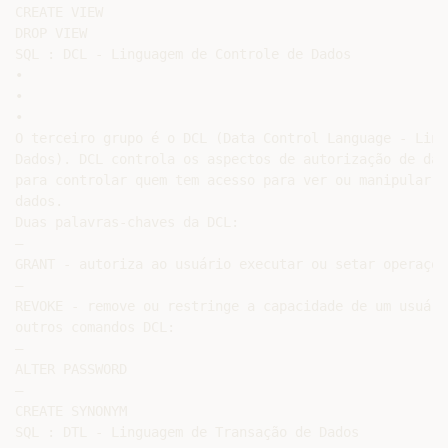
CREATE VIEW

DROP VIEW

SQL : DCL - Linguagem de Controle de Dados

•

•

•

O terceiro grupo é o DCL (Data Control Language - Ling
Dados). DCL controla os aspectos de autorização de dad
para controlar quem tem acesso para ver ou manipular d
dados.

Duas palavras-chaves da DCL:

–

GRANT - autoriza ao usuário executar ou setar operações
–

REVOKE - remove ou restringe a capacidade de um usuári
outros comandos DCL:

–

ALTER PASSWORD

–

CREATE SYNONYM

SQL : DTL - Linguagem de Transação de Dados
