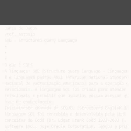
Banco de Dados

Prof. Antonio

SQL - Structured Query Language

•

•

•

O que é SQL?

A linguagem SQL (Structure query Language - Linguagem 
é a linguagem padrão ANSI (American National Standards
Nacional de Padronização Americano) para a operação em
relacionais. A linguagem SQL foi criada para atender a
relacionais e permitir que usuários possam acessar qua
base de conhecimento.

Inicialmente chamada de SEQUEL (Structured English Que
linguagem SQL foi concebida e desenvolvida pela IBM(19
conceitos de Codd (Dr. Edgar Frank Codd 1923-2003 ). E
Software Inc., hoje Oracle Corporation, lançou a prime