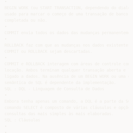
•

BEGIN WORK (ou START TRANSACTION, dependendo do dialet
usado para marcar o começo de uma transação de banco d
completada ou não.

•

COMMIT envia todos os dados das mudanças permanentement
•

ROLLBACK faz com que as mudanças nos dados existentes 
COMMIT ou ROLLBACK sejam descartadas.

•

COMMIT e ROLLBACK interagem com áreas de controle como
locação. Ambos terminam qualquer transação aberta e li
ligado a dados. Na ausência de um BEGIN WORK ou uma de
semântica de SQL é dependente da implementação.

SQL : DQL - Linguagem de Consulta de Dados

•

Embora tenha apenas um comando, a DQL é a parte da SQL
comando SELECT é composto de várias cláusulas e opções
consultas das mais simples às mais elaboradas.

SQL : Cláusulas

•

•
