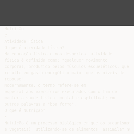
Nutrição

e

Atividade Física

O que é atividade física?

Na educação física e nos desportos, atividade

física é definida como: "qualquer movimento

corporal, produzido pelos músculos esqueléticos, que

resulte em gasto energético maior que os níveis de

repouso".

Modernamente, o termo refere-se em

especial aos exercícios executados com o fim de

manter a saúde física, mental e espiritual; em

outras palavras a "boa forma".

O que é Nutrição?

•

Nutrição é um processo biológico em que os organismos 
e vegetais), utilizando-se de alimentos, assimilam nut