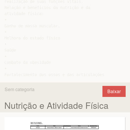
realização de suas funções vitais.

Relação e benefícios da nutrição e da

atividade física:

•

Ganho de massa muscular.

•

Melhora do estado físico

•

Saúde

•

Combate da obesidade

•

Sem categoria
Baixar
Nutrição e Atividade Física