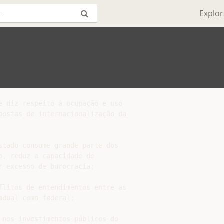
Explor
e diz respeito à ocupação e uso

postas de internacionalização da

stado consome grande parte dos

, reduz a capacidade de

 excesso de burocracia;

flitos de entendimentos entre as

dual como federal;

 nos investimentos públicos do
