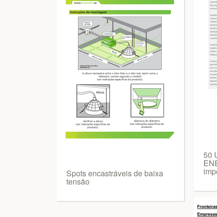
50 
ENE
imp
Spots encastráveis de baixa
tensão