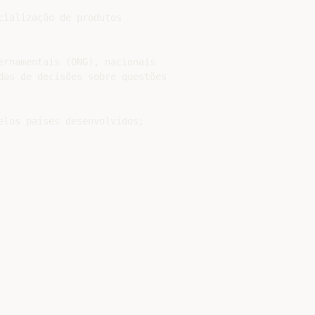
ialização de produtos

ernamentais (ONG), nacionais

das de decisões sobre questões

elos países desenvolvidos;
