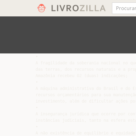
•

A fragilidade da soberania nacional no qu
das terras, dos recursos naturais e a pro
Amazônia recebeu 02 (duas) indicações;

•

A máquina administrativa do Brasil e do E
recursos orçamentários para sua manutenção
investimento, além de dificultar ações por
•

A insegurança jurídica que ocorre por con
instâncias judiciais, tanto na esfera esta
•

A não existência de equilíbrio e equidade