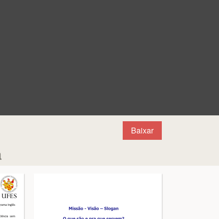
Baixar
à