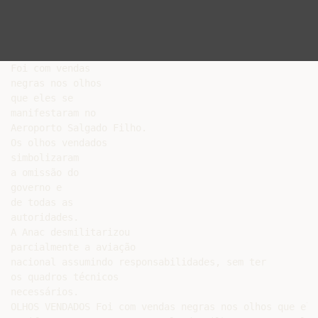
Foi com vendas

negras nos olhos

que eles se

manifestaram no

Aeroporto Salgado Filho.

Os olhos vendados

simbolizaram

a omissão do

governo e

de todas as

autoridades.

A Anac desmilitarizou

parcialmente a aviação

nacional assumindo responsabilidades, sem ter

os quadros técnicos

necessários.

OLHOS VENDADOS Foi com vendas negras nos olhos que eles