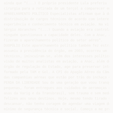
ainda que “(...) O próprio presidente Lula preferiu se
cirurgia para a retirada de um terçol a comparecer em 
APARELHAMENTO POLÍTICO Especialistas afirmam que à des
distribuição de cargos técnicos de acordo com interess
experiência e conhecimento técnico em aviação. Na visã
Sérgio Abranches “(...) Quando a aviação era controlad
ninguém questionava a capacidade deles. Com a Anac, a 
Fizeram o aparelhamento político do setor aéreo”.

DUOPÓLIO Este aparelhamento político também fez estrag
assumiu a presidência do órgão, em 2003, ocorreu um fe
técnicos, imiscuíram-se, além dos interesses políticos
visão de muitos analistas em aviação, a Anac, além de 
órgão de regulação do Estado, age para preservar inter
formado pela TAM e Gol. A CPI do Apagão Aéreo da Câmar
das companhias aéreas que estão por trás do inchaço de
PERDA DA LIBERDADE Sou de uma geração que voou tranqüi
pequenas, foram entregues aos cuidados de aeromoças qu
asas da Varig e da Transbrasil, sem trauma e sem medo,
felizes aos seus destinos. Hoje, mesmo tendo tirado um
descansar, não tenho coragem de agendar uma viagem de 
mínimo de segurança técnica e social. Começo a me preo