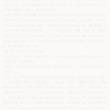
falta de planejamento e da falta de investimento. Clov
problemas; dá a volta neles”.

QUEM MAIS ENTENDE ESTÁ FORA O fato é que a estrutura de
controle da aviação brasileira começou a mudar em març
com a criação da Anac (Agência Nacional da Aviação Civ
técnicos necessários. A organização que rege a viação 
República controlando o Conac (Conselho Nacional de Av
que, por sua vez, cuida das políticas para o setor; o 
A Aeronáutica, que

desde 1941 controlava

o sistema aéreo nacional, agora está submetida a uma i
teia de novatos.

mente, quem mais entende do assunto, a Aeronáutica, es
a Anac).

TEIA DE NOVATOS Assim, a Aeronáutica, que desde 1941 c
o sistema aéreo nacional, agora está submetida a uma i
de novatos, da mesma forma que a Infraero. Segundo a r
número 479, “(...) O intrincado jogo entre Ministério 
e Anac mostra uma das principais causas da inépcia do 
Hoje há uma profusão de siglas, ninguém se entende e, 
crises, todos procuram se eximir de responsabilidades.