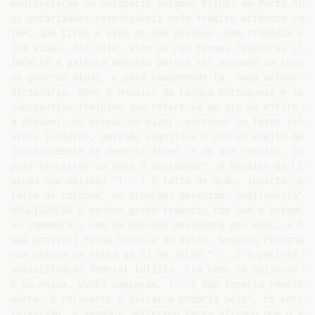
manifestaram no Aeroporto Salgado Filho, em Porto Aleg
as autoridades responsáveis pelo trágico acidente com 
TAM, que tirou a vida de 200 pessoas. Uma tragédia oco
154 vidas. Até hoje, além de não termos respostas clar
INÉRCIA A palavra omissão parece ter ocupado um lugar 
no governo atual, e para compreendê-la, nada melhor do
dicionário. Abro o Houaiss da Língua Portuguesa e leio
substantivo feminino que refere-se ao ato ou efeito de
a alguém), de deixar de dizer, escrever ou fazer (algo
vista jurídico, omissão significa o ato ou efeito de n
juridicamente se deveria fazer, e de que resulta, ou p
para terceiros ou para a sociedade”. O Houaiss da Líng
ainda que omissão “(...) é falta de ação; inércia, pas
falta de cuidado, de atenção; descuido, negligência”.

NEGLIGÊNCIA E nenhum gesto traduziu tão bem o estado d
ao comemorar, com um obsceno movimento das mãos, a hip
uma possível falha técnica do avião. Segundo Fernando 
sua coluna na Folha de 21 de Julho “(...) o petista en
administração federal lulista. Era como se quisesse di
é só nossa. Vocês dançaram. (...) Não importa resolver
aéreo. O relevante é salvar a própria pele”. Em entrev
televisão, o senador Jefferson Peres afirmou que o aci