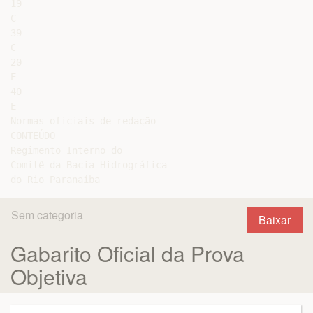
19

C

39

C

20

E

40

E

Normas oficiais de redação

CONTEÚDO

Regimento Interno do

Comitê da Bacia Hidrográfica

Sem categoria
Baixar
Gabarito Oficial da Prova
Objetiva