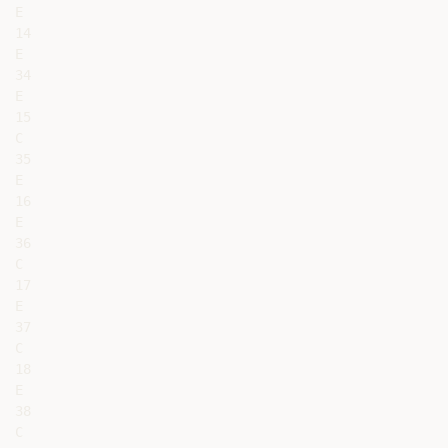
E

14

E

34

E

15

C

35

E

16

E

36

C

17

E

37

C

18

E

38

C
