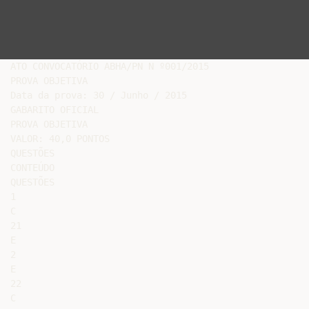
ATO CONVOCATÓRIO ABHA/PN N º001/2015

PROVA OBJETIVA

Data da prova: 30 / Junho / 2015

GABARITO OFICIAL

PROVA OBJETIVA

VALOR: 40,0 PONTOS

QUESTÕES

CONTEÚDO

QUESTÕES

1

C

21

E

2

E

22

C
