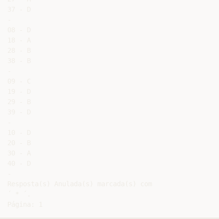
37 - D

-

08 - D

18 - A

28 - B

38 - B

-

09 - C

19 - D

29 - B

39 - D

-

10 - D

20 - B

30 - A

40 - D

-

Resposta(s) Anulada(s) marcada(s) com

´ * ´.
