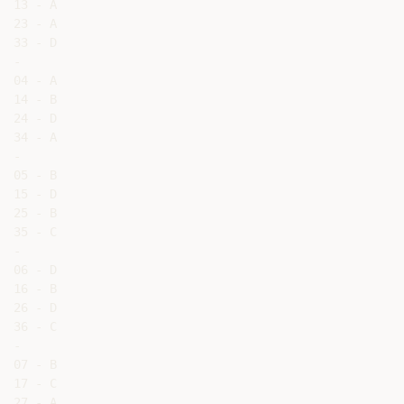
13 - A

23 - A

33 - D

-

04 - A

14 - B

24 - D

34 - A

-

05 - B

15 - D

25 - B

35 - C

-

06 - D

16 - B

26 - D

36 - C

-

07 - B

17 - C

27 - A
