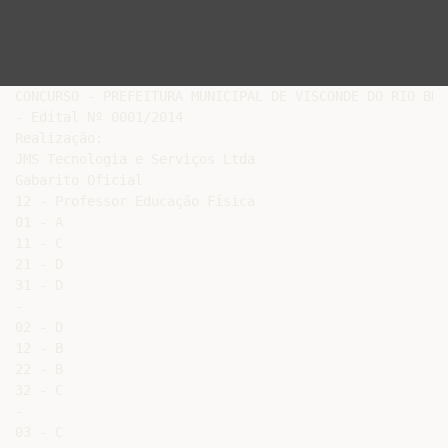
CONCURSO - PREFEITURA MUNICIPAL DE VISCONDE DO RIO BRAN
- Edital Nº 0001/2014

Realização:

JMS Tecnologia e Serviços Ltda

Gabarito Oficial

12 - Professor Educação Física

01 - A

11 - C

21 - D

31 - D

-

02 - D

12 - B

22 - B

32 - C

-

03 - C
