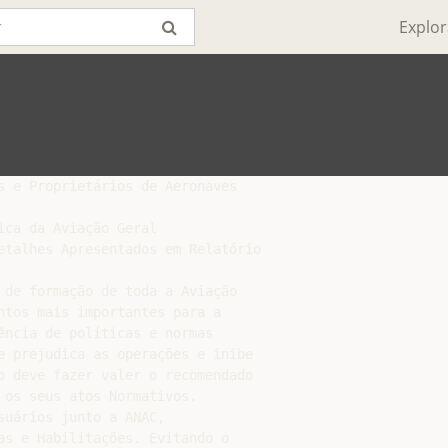
Explor
s e Proprietários de Aeronaves

ca da Aviação Geral

etalhes Apresentados em Relatório

 de formação de toda a Aviação

ntos mais importantes para a

ência de políticas e normas

e prejudica as operações e inibe

o deve fazer valer o recomendado

os seus atos Normativos.

uários junto a ANAC,

as e Habilitações. Evitando o
