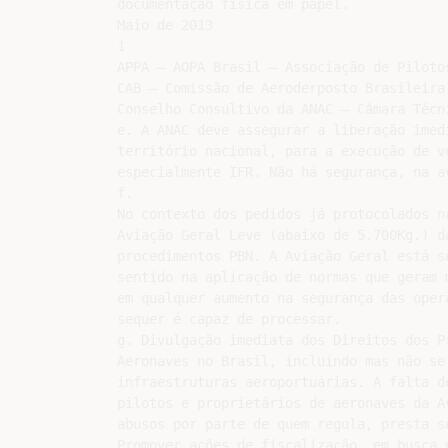
documentação física em papel.

Maio de 2013

1

APPA – AOPA Brasil – Associação de Piloto
CAB – Comissão de Aeroderposto Brasileira

Conselho Consultivo da ANAC – Câmara Técni
e. A ANAC deve assegurar a liberação imed
território nacional, para a execução de vo
especialmente IFR. Não há segurança, na av
f.

No contexto dos pedidos já protocolados na
Aviação Geral Leve (abaixo de 5.700Kg.) da
procedimentos PBN. A Aviação Geral está se
sentido na aplicação de normas que geram 
em qualquer aumento na segurança das oper
sequer é capaz de processar.

g. Divulgação imediata dos Direitos dos Pr
Aeronaves no Brasil, incluindo mas não se 
infraestruturas aeroportuárias. A falta d
pilotos e proprietários de aeronaves da A
abusos por parte de quem regula, presta s
Promover ações de fiscalização, em busca 