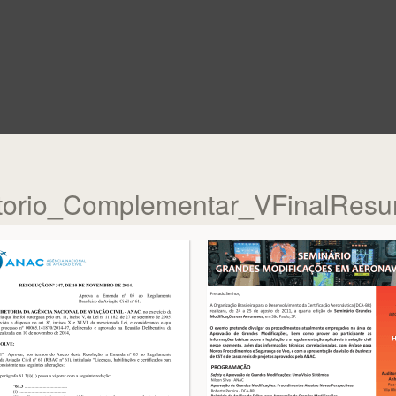
torio_Complementar_VFinalRes