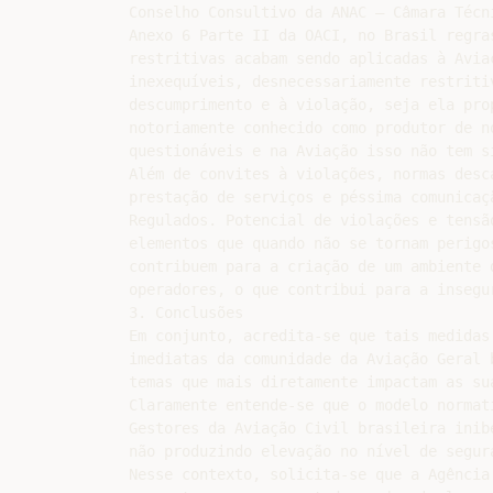
Conselho Consultivo da ANAC – Câmara Técni
Anexo 6 Parte II da OACI, no Brasil regra
restritivas acabam sendo aplicadas à Avia
inexequíveis, desnecessariamente restriti
descumprimento e à violação, seja ela pro
notoriamente conhecido como produtor de n
questionáveis e na Aviação isso não tem si
Além de convites à violações, normas desc
prestação de serviços e péssima comunicaç
Regulados. Potencial de violações e tensã
elementos que quando não se tornam perigo
contribuem para a criação de um ambiente 
operadores, o que contribui para a insegur
3. Conclusões

Em conjunto, acredita-se que tais medidas
imediatas da comunidade da Aviação Geral 
temas que mais diretamente impactam as sua
Claramente entende-se que o modelo normat
Gestores da Aviação Civil brasileira inib
não produzindo elevação no nível de segura
Nesse contexto, solicita-se que a Agência