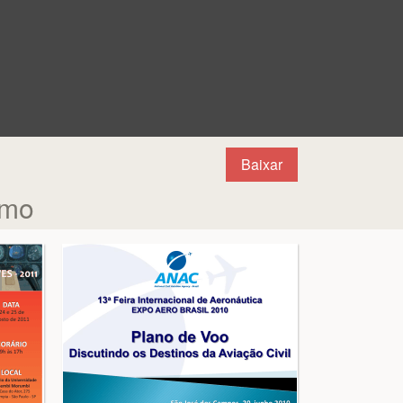
Baixar
umo