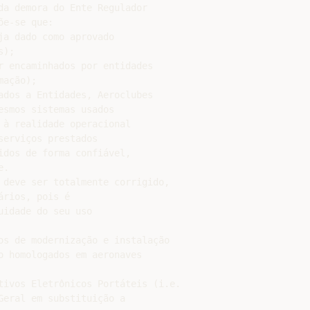
da demora do Ente Regulador

e-se que:

a dado como aprovado

);

r encaminhados por entidades

ação);

ados a Entidades, Aeroclubes

smos sistemas usados

à realidade operacional

erviços prestados

dos de forma confiável,

.

 deve ser totalmente corrigido,

rios, pois é

idade do seu uso

os de modernização e instalação

o homologados em aeronaves

tivos Eletrônicos Portáteis (i.e.

eral em substituição a
