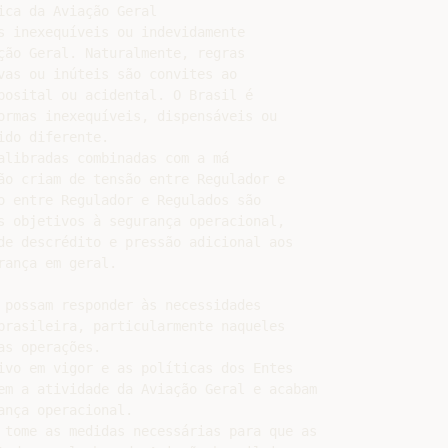
ca da Aviação Geral

s inexequíveis ou indevidamente

ção Geral. Naturalmente, regras

vas ou inúteis são convites ao

posital ou acidental. O Brasil é

ormas inexequíveis, dispensáveis ou

do diferente.

alibradas combinadas com a má

ão criam de tensão entre Regulador e

o entre Regulador e Regulados são

s objetivos à segurança operacional,

de descrédito e pressão adicional aos

ança em geral.

 possam responder às necessidades

brasileira, particularmente naqueles

s operações.

ivo em vigor e as políticas dos Entes

em a atividade da Aviação Geral e acabam

nça operacional.

 tome as medidas necessárias para que as
