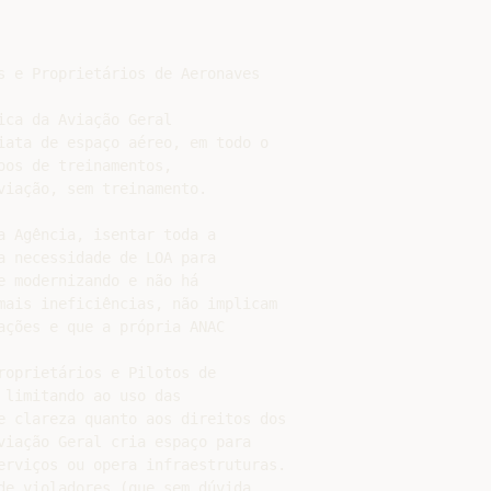
s e Proprietários de Aeronaves

ca da Aviação Geral

iata de espaço aéreo, em todo o

os de treinamentos,

iação, sem treinamento.

 Agência, isentar toda a

 necessidade de LOA para

 modernizando e não há

mais ineficiências, não implicam

ações e que a própria ANAC

oprietários e Pilotos de

limitando ao uso das

e clareza quanto aos direitos dos

viação Geral cria espaço para

erviços ou opera infraestruturas.

de violadores (que sem dúvida
