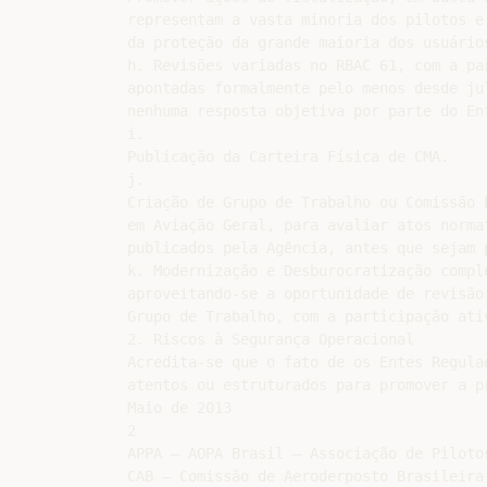
representam a vasta minoria dos pilotos e
da proteção da grande maioria dos usuários
h. Revisões variadas no RBAC 61, com a pa
apontadas formalmente pelo menos desde jul
nenhuma resposta objetiva por parte do Ent
i.

Publicação da Carteira Física de CMA.

j.

Criação de Grupo de Trabalho ou Comissão P
em Aviação Geral, para avaliar atos normat
publicados pela Agência, antes que sejam p
k. Modernização e Desburocratização comple
aproveitando-se a oportunidade de revisão 
Grupo de Trabalho, com a participação ati
2. Riscos à Segurança Operacional

Acredita-se que o fato de os Entes Regula
atentos ou estruturados para promover a p
Maio de 2013

2

APPA – AOPA Brasil – Associação de Piloto
CAB – Comissão de Aeroderposto Brasileira
