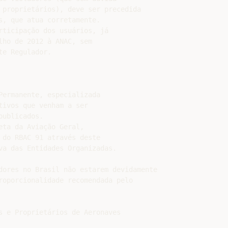
 proprietários), deve ser precedida

, que atua corretamente.

rticipação dos usuários, já

ho de 2012 à ANAC, sem

e Regulador.

ermanente, especializada

ivos que venham a ser

ublicados.

ta da Aviação Geral,

do RBAC 91 através deste

va das Entidades Organizadas.

dores no Brasil não estarem devidamente

roporcionalidade recomendada pelo

s e Proprietários de Aeronaves
