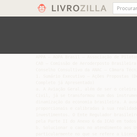
APPA – AOPA Brasil – Associação de Piloto
CAB – Comissão de Aeroderposto Brasileira

Conselho Consultivo da ANAC – Câmara Técni
1. Sumário Executivo – Ações Propostas (D
Completo já Apresentado)

a. A Aviação Geral, além de ser o celeiro
Civil, já se transformou num dos instrume
dinamização da economia brasileira. A aus
proporcionais e calibradas à sua realidad
investimentos. O Ente Regulador brasileir
pela Parte II do Anexo 6 da ICAO em todos 
b. Solucionar o caos no atendimento aos Us
particularmente no que se refere a Licenç