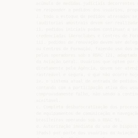
acúmulo de medidas judiciais decorrentes 
em responder a pedidos dos usuários, propõ
i. todo o estoque de pedidos atrasados sej
(auditorias amostrais devem ser realizadas
ii. pedidos iniciais podem continuar a se
credenciadas (Aeroclubes e Centros de Form
iii. pedidos de renovação devem ser deleg
ou Centros de Formação, fazendo uso dos me
pelos operadores sob o RBAC 121, adaptado 
da Aviação Geral. Usuários que optem por s
diretamente pela Agência, devem ser atendi
rastreável e segura, o que não ocorre hoje
iv. o sistema atual de entrada de pedidos
contando com a participação ativa dos usuá
comprovadamente falho, não sendo a continu
aceitável.

c. Completa desburocratização dos process
de equipamentos de comunicação e navegaçã
brasileiras operando sob o RBAC 91.

d. Autorização imediata do uso de Disposi
iPads) por parte dos usuários da Aviação G