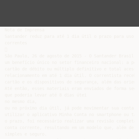
Nota de Imprensa

Santander reduz para até 1 dia útil o prazo para uso d
correntes



São Paulo, 26 de agosto de 2015 - O Santander Brasil o
um benefício único no setor financeiro nacional: a pos
cartão de débito ou múltiplo definitivo e total acesso
relacionamento em até 1 dia útil. O correntista recebe
cartão e os dispositivos de segurança, além das orient
Até então, esses materiais eram enviados de forma segr
que poderia levar até 8 dias útei

no mesmo dia,

ou no próximo dia útil, já pode movimentar sua conta, 
utilizar o aplicativo Minha Conta no smartphone ou tab
o prazo, foi necessário realizar uma revisão completa 
conta corrente, resultando em um modelo que, além de s
simples e seguro.
