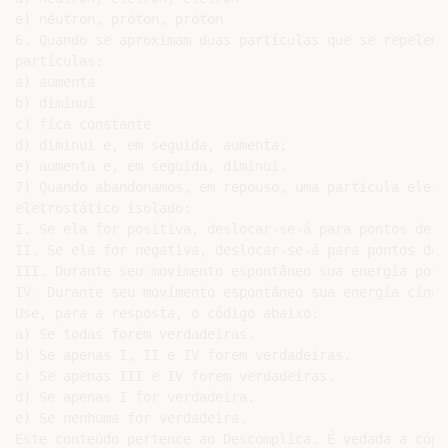
e) nêutron, próton, próton

6. Quando se aproximam duas partículas que se repelem,
partículas:

a) aumenta

b) diminui

c) fica constante

d) diminui e, em seguida, aumenta;

e) aumenta e, em seguida, diminui.

7) Quando abandonamos, em repouso, uma partícula eletr
eletrostático isolado:

I. Se ela for positiva, deslocar-se-á para pontos de m
II. Se ela for negativa, deslocar-se-á para pontos de 
III. Durante seu movimento espontâneo sua energia pote
IV. Durante seu movimento espontâneo sua energia cinét
Use, para a resposta, o código abaixo:

a) Se todas forem verdadeiras.

b) Se apenas I, II e IV forem verdadeiras.

c) Se apenas III e IV forem verdadeiras.

d) Se apenas I for verdadeira.

e) Se nenhuma for verdadeira.

Este conteúdo pertence ao Descomplica. É vedada a cópi