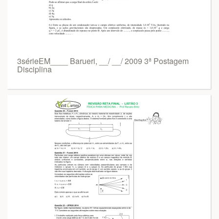
3sérieEM____ Barueri, __/ __/ 2009 3ª Postagem
Disciplina