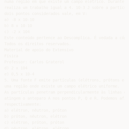
numa região em que existe um campo elétrico. Durante e
realiza um trabalho igual a 4. 10-3 J sobre a partícul
dois pontos considerados vale, em V:

a) -8 x 10-10

b) 8 x 10-10

c) -2 x 104

Este conteúdo pertence ao Descomplica. É vedada a cópi
Todos os direitos reservados.

Material de apoio do Extensivo

Física

Professor: Carlos Graterol

d) 2 x 104

e) 0,5 x 10-4

5. Uma fonte F emite partículas (elétrons, prótons e n
uma região onde existe um campo elétrico uniforme.

As partículas penetram perpendicularmente às linhas de
atingem o anteparo A nos pontos P, Q e R. Podemos afir
respectivamente:

a) elétron, nêutron, próton

b) próton, nêutron, elétron

c) elétron, próton, próton

d) nêutron, elétron, elétron
