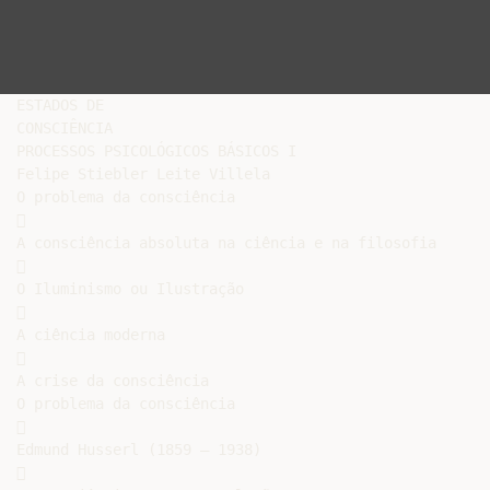
ESTADOS DE

CONSCIÊNCIA

PROCESSOS PSICOLÓGICOS BÁSICOS I

Felipe Stiebler Leite Villela

O problema da consciência



A consciência absoluta na ciência e na filosofia



O Iluminismo ou Ilustração



A ciência moderna



A crise da consciência

O problema da consciência



Edmund Husserl (1859 – 1938)


