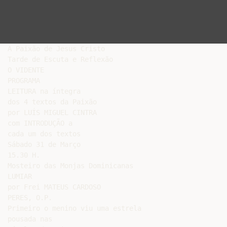
A Paixão de Jesus Cristo

Tarde de Escuta e Reflexão

O VIDENTE

PROGRAMA

LEITURA na íntegra

dos 4 textos da Paixão

por LUÍS MIGUEL CINTRA

com INTRODUÇÃO a

cada um dos textos

Sábado 31 de Março

15.30 H.

Mosteiro das Monjas Dominicanas

LUMIAR

por Frei MATEUS CARDOSO

PERES, O.P.

Primeiro o menino viu uma estrela

pousada nas
