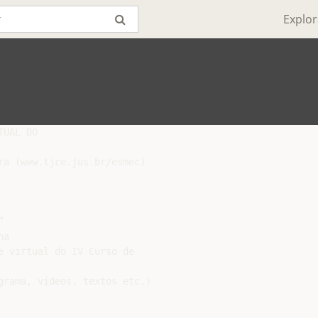
Explor
UAL DO

ra (www.tjce.jus.br/esmec)



a

 virtual do IV Curso de

grama, vídeos, textos etc.)
