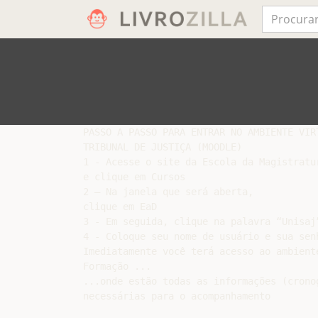
PASSO A PASSO PARA ENTRAR NO AMBIENTE VIRT
TRIBUNAL DE JUSTIÇA (MOODLE)

1 - Acesse o site da Escola da Magistratu
e clique em Cursos

2 – Na janela que será aberta,

clique em EaD

3 - Em seguida, clique na palavra “Unisaj”
4 - Coloque seu nome de usuário e sua senh
Imediatamente você terá acesso ao ambiente
Formação ...

...onde estão todas as informações (crono